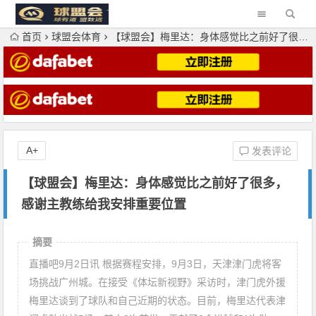
首页
球盟会体育
【球盟会】梅里达：身体感觉比之前好了很多，感谢主教练给我安排重要位置
A+
发表评论
【球盟会】梅里达：身体感觉比之前好了很多，
感谢主教练给我安排重要位置
摘要
直播吧9月2日讯 根据赛程安排，9月3日，天津津门虎将客
场挑战广州城。在接受《体坛新视野》采访时，津门虎外援
梅里达谈到了球队和自己近期的状态。目前，梅里达代表津