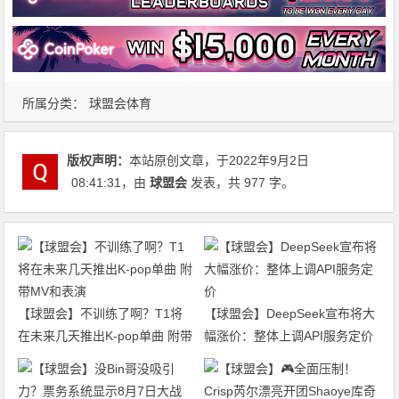
所属分类：
球盟会体育
版权声明：
本站原创文章，于2022年9月2日
08:41:31
，由
球盟会
发表，共 977 字。
【球盟会】不训练了啊？T1将
【球盟会】DeepSeek宣布将大
在未来几天推出K-pop单曲 附带
幅涨价：整体上调API服务定价
MV和表演