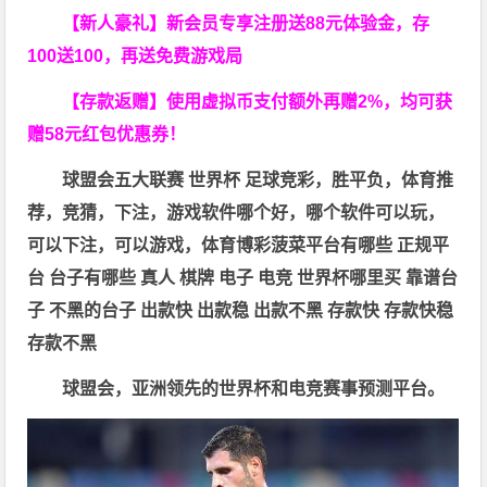
【新人豪礼】新会员专享注册送88元体验金，存
100送100，再送免费游戏局
【存款返赠】使用虚拟币支付额外再赠2%，均可获
赠58元红包优惠券！
球盟会五大联赛 世界杯 足球竞彩，胜平负，体育推
荐，竞猜，下注，游戏软件哪个好，哪个软件可以玩，
可以下注，可以游戏，体育博彩菠菜平台有哪些 正规平
台 台子有哪些 真人 棋牌 电子 电竞 世界杯哪里买 靠谱台
子 不黑的台子 出款快 出款稳 出款不黑 存款快 存款快稳
存款不黑
球盟会，亚洲领先的世界杯和电竞赛事预测平台。