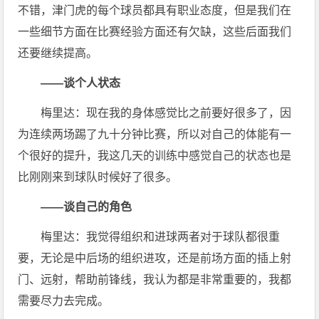
不错，津门虎的每个球员都具有职业态度，但是我们在
一些细节方面在比赛经验方面还有欠缺，这些后面我们
还要继续提高。
——谈个人状态
梅里达：现在我的身体感觉比之前要好很多了，因
为连续两场踢了九十分钟比赛，所以对自己的体能有一
个很好的提升，我这几天的训练中感觉自己的状态也是
比刚刚来到球队时候好了很多。
——谈自己的角色
梅里达：我觉得组织和进球两者对于球队都很重
要，无论是中后场的组织进攻，还是前场方面的插上射
门、远射，帮助前锋线，我认为都是非常重要的，我都
需要尽力去完成。