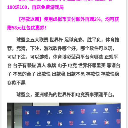
100送100，再送免费游戏局
【存款返赠】使用虚拟币支付额外再赠2%，均可获
赠58元红包优惠券！
球盟会五大联赛 世界杯 足球竞彩，胜平负，体育推
荐，竞猜，下注，游戏软件哪个好，哪个软件可以玩，
可以下注，可以游戏，体育博彩菠菜平台有哪些 正规平
台 台子有哪些 真人 棋牌 电子 电竞 世界杯哪里买 靠谱台
子 不黑的台子 出款快 出款稳 出款不黑 存款快 存款快稳
存款不黑
球盟会，亚洲领先的世界杯和电竞赛事预测平台。