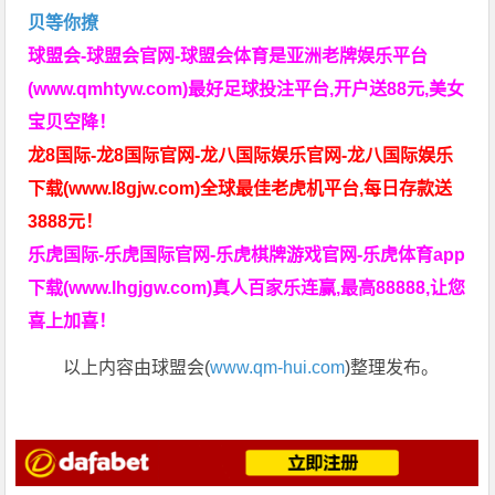
贝等你撩
球盟会-球盟会官网-球盟会体育是亚洲老牌娱乐平台
(www.qmhtyw.com)最好足球投注平台,开户送88元,美女
宝贝空降！
龙8国际-龙8国际官网-龙八国际娱乐官网-龙八国际娱乐
下载(www.l8gjw.com)全球最佳老虎机平台,每日存款送
3888元！
乐虎国际-乐虎国际官网-乐虎棋牌游戏官网-乐虎体育app
下载(www.lhgjgw.com)真人百家乐连赢,最高88888,让您
喜上加喜！
以上内容由球盟会(
www.qm-hui.com
)整理发布。