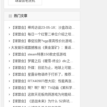
球盟会老虎机
热门文章
【球盟会】棒鸡访谈23-05-18：沙盒改动–21赛季新perk，UI修改，锻造调整等
【球盟会】每日一个红警二单位介绍之坦克杀手篇——除了长处一无是处的代表
【球盟会】春促拉胯?xgp里高性价比游戏盘点，史低也不便宜，玩到就赚到
大发娱乐城震撼推出《黄金富矿》：重返淘金热潮，挖掘专属宝藏
【球盟会】steam特惠150款史低游戏
【球盟会】梦魇之后《暖雪-终业》dlc之无尽的终局
【球盟会】外媒：目前为止，地球上可能没剩几个人没被小岛秀夫“扫描”过。
【球盟会】星露谷物语终于打折了，推荐几个必装的美化mod
【球盟会】RTX4090Ti憋大招：性能再涨20%，功耗竟然这么低
【球盟会】啊？啊？啊？TV动画《某科学的超电磁炮》要做第四季了！
【球盟会】这款天花板肉鸽游戏为何能经久不衰？——《死亡细胞》
【球盟会】《逆战未来》为什么 S2弃坑的玩家越来越多？