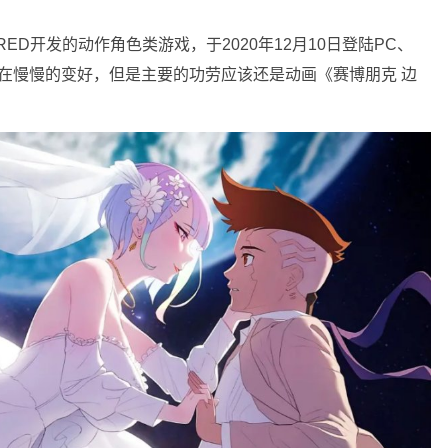
kt RED开发的动作角色类游戏，于2020年12月10日登陆PC、
确实在慢慢的变好，但是主要的功劳应该还是动画《赛博朋克 边