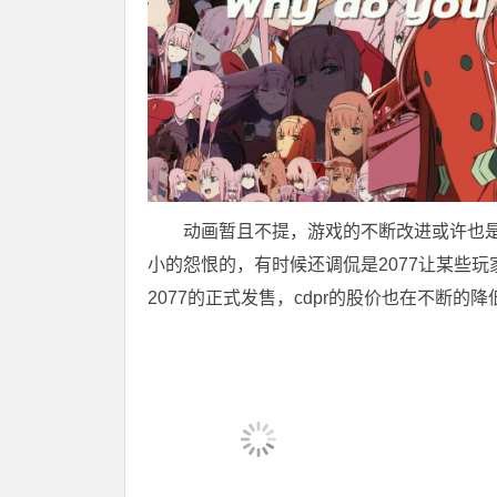
动画暂且不提，游戏的不断改进或许也是
小的怨恨的，有时候还调侃是2077让某些
2077的正式发售，cdpr的股价也在不断的降