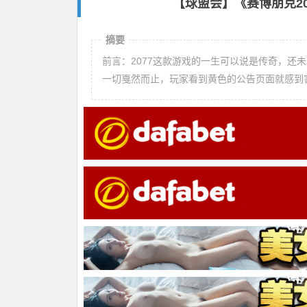
【球盟会】《赛博朋克2
摘要
前言：2077这款游戏的一生可以说是传奇，还
一切戛然而止，玩家看到黄色的公告页面就感到