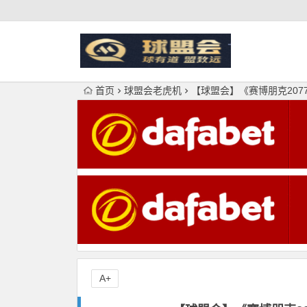
首页
球盟会老虎机
【球盟会】《赛博朋克20
A+