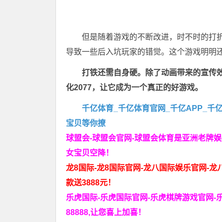
但是随着游戏的不断改进，时不时的打折
导致一些后入坑玩家的错觉。这个游戏明明
打铁还需自身硬。除了动画带来的宣传效
化2077，让它成为一个真正的好游戏。
千亿体育_千亿体育官网_千亿APP_千
宝贝等你撩
球盟会-球盟会官网-球盟会体育是亚洲老牌娱乐平台
女宝贝空降！
龙8国际-龙8国际官网-龙八国际娱乐官网-龙八国
款送3888元！
乐虎国际-乐虎国际官网-乐虎棋牌游戏官网-乐虎体
88888,让您喜上加喜！