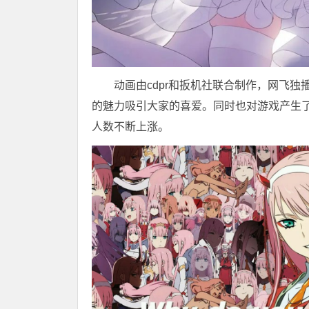
动画由cdpr和扳机社联合制作，网飞
的魅力吸引大家的喜爱。同时也对游戏产生
人数不断上涨。