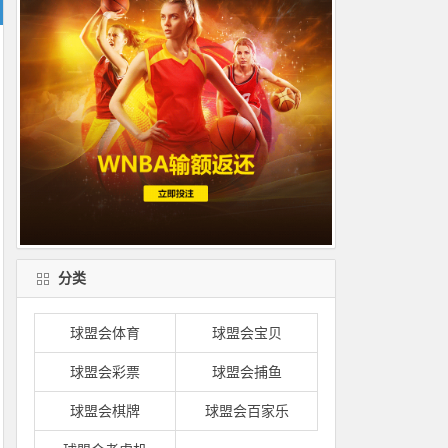
分类
球盟会体育
球盟会宝贝
球盟会彩票
球盟会捕鱼
球盟会棋牌
球盟会百家乐