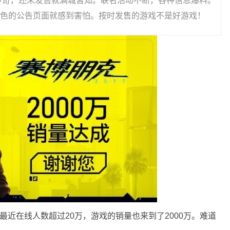
是传奇，还未发售就满城皆知。联名活动不断，各种信息爆料。
色的公告页面就感到害怕。按时发售的游戏不是好游戏！
最近在线人数超过20万，游戏的销量也来到了2000万。难道