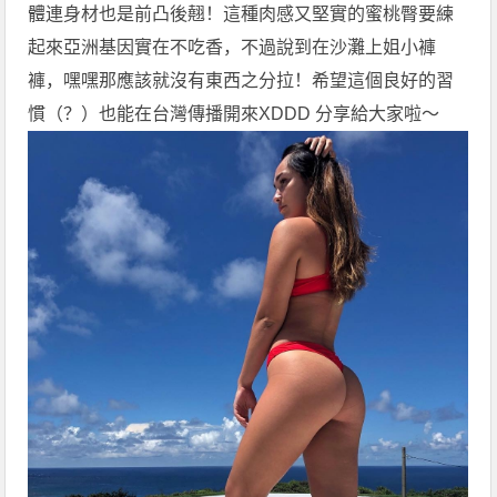
體連身材也是前凸後翹！這種肉感又堅實的蜜桃臀要練
起來亞洲基因實在不吃香，不過說到在沙灘上姐小褲
褲，嘿嘿那應該就沒有東西之分拉！希望這個良好的習
慣（？）也能在台灣傳播開來XDDD 分享給大家啦～