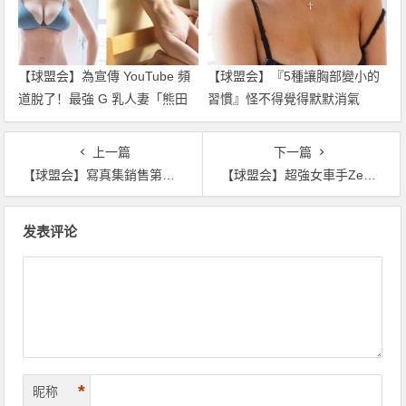
【球盟会】為宣傳 YouTube 頻
【球盟会】『5種讓胸部變小的
道脫了！最強 G 乳人妻「熊田
習慣』怪不得覺得默默消氣
曜子」解放豪乳…看不出竟 38
惹！？
歲了
上一篇
下一篇
【球盟会】寫真集銷售第一和電影上映！前AKB48筱田麻里子演藝事業重新活躍預兆？
【球盟会】超強女車手Zenny，賽車服下「火辣美體」大膽露出，渾圓白乳堪比車頭燈！
文
发表评论
章
导
航
*
昵称