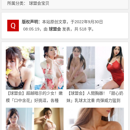
所属分类：
球盟会宝贝
版权声明：
本站原创文章，于2022年9月30日
08:05:19
，由
球盟会
发表，共 518 字。
【球盟会】超越暗示的少女！嫩
【球盟会】人間胸器！「甜心奶
模「口中含花」好挑逗，各種
妹」乳球太沈重 肉彈威力猛到
「養眼畫面」沒有極限啦…
「沙發凹陷」好震撼