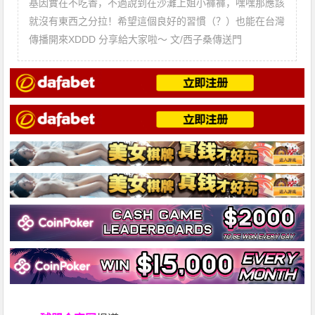
基因實在不吃香，不過說到在沙灘上姐小褲褲，嘿嘿那應該
就沒有東西之分拉！希望這個良好的習慣（？）也能在台灣
傳播開來XDDD 分享給大家啦～ 文/西子桑傳送門