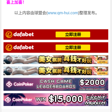
喜上加喜！
以上内容由球盟会(
www.qm-hui.com
)整理发布。