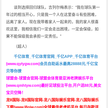
谈到选择回归球队，吉列尔梅表示：“我在球队第一
年过的相当开心，只是我一个人在这里奋斗有些困难，
远离了家人。现在我带着家人一起来的，我的家人很喜
欢这里，我相信我们一定会走出困境，一定会保级，如
果不能保级我会承担一定责任。”
（超人）
千亿体育_千亿体育官网_千亿APP_千亿体育平台
(www.qytygw.com)
会员自助返水最高28888元,千亿宝
贝等你撩
球盟会-球盟会官网-球盟会体育是亚洲老牌娱乐平台
(www.qmhtyw.com)最好足球投注平台,开户送88元,美女
宝贝空降！
龙8国际-龙8国际官网-龙八国际娱乐官网-龙八国际娱乐
下载(www.l8gjw.com)全球最佳老虎机平台,每日存款送