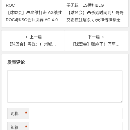
【球盟会】🎮降维打击 AG战胜
【球盟会】🎮杀戮时间到！哥哥
ROC与KSG会师决赛 AG 4-0
艾希疯狂屠杀 小天神僧神拳无
ROC
敌 TES横扫BLG
上一篇
下一篇
【球盟会】粤媒：广州城保级形势极其严峻，后续能否拿分需靠吉列尔梅发挥
【球盟会】赚麻了！巴萨免签奥巴梅扬，换来13球+1200万欧，还有阿隆索？
文
发表评论
章
导
航
*
昵称
*
邮箱