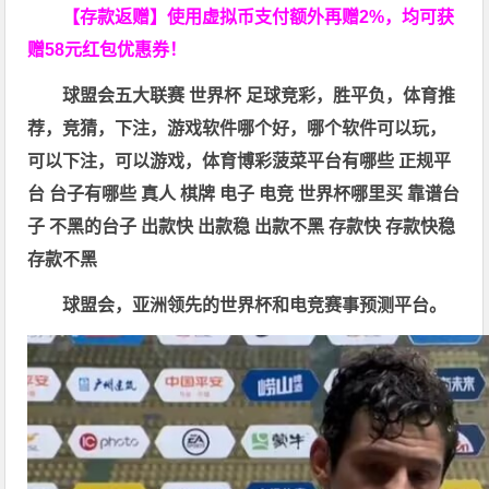
【存款返赠】使用虚拟币支付额外再赠2%，均可获
赠58元红包优惠券！
球盟会五大联赛 世界杯 足球竞彩，胜平负，体育推
荐，竞猜，下注，游戏软件哪个好，哪个软件可以玩，
可以下注，可以游戏，体育博彩菠菜平台有哪些 正规平
台 台子有哪些 真人 棋牌 电子 电竞 世界杯哪里买 靠谱台
子 不黑的台子 出款快 出款稳 出款不黑 存款快 存款快稳
存款不黑
球盟会，亚洲领先的世界杯和电竞赛事预测平台。