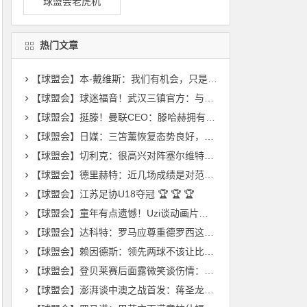
球盟会老虎机
热门文章
【球盟会】本-戴维斯：我们有机会，只是没有送出正确的最后一传
【球盟会】球迷福音！武汉三镇官方：与青岛西海岸互免客队球迷门票
【球盟会】挺滕！曼联CEO：滕哈赫拥有我们的全力支持，会继续紧密合作
【球盟会】日媒：三笘薰恢复态势良好，若海鸥同意他有望出战亚洲杯淘汰赛
【球盟会】切利克：很高兴对阵塞尔维特送出助攻 罗马对阵卡利亚里必须取胜
【球盟会】德里赫特：近几场成绩是对范尼的赞美 球队的动力和冲劲改变了
【球盟会】江苏足协U18夺冠 🏆 🏆 🏆
【球盟会】童年有点遗憾！Uzi谈动画片：印象最深的是赛罗，海尔兄弟没看过
【球盟会】达科特：罗马应尊重德罗西这样的旗帜，希望未来托蒂成为罗马大使
【球盟会】赖因德斯：领先两球不该让比赛打平 我们的失误给了莱切很大鼓舞
【球盟会】登贝莱赛后面露微笑谈伤情：感觉到有点不对，但问题不大
【球盟会】澎湃谈中澳之战首发：蒋圣龙顶替朱辰杰，拜合拉木充当桥头堡