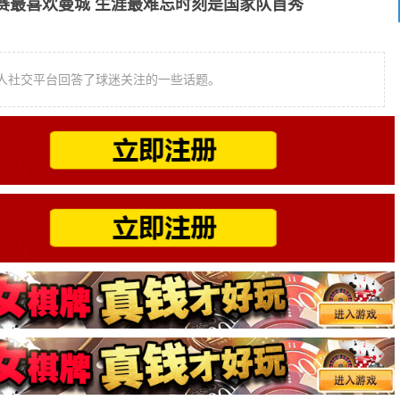
赛最喜欢曼城 生涯最难忘时刻是国家队首秀
个人社交平台回答了球迷关注的一些话题。