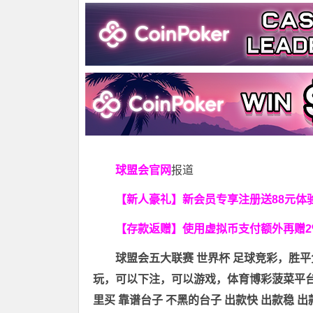
球盟会官网
报道
【新人豪礼】新会员专享注册送88元体验
【存款返赠】使用虚拟币支付额外再赠2
球盟会五大联赛 世界杯 足球竞彩，胜
玩，可以下注，可以游戏，体育博彩菠菜平台有
里买 靠谱台子 不黑的台子 出款快 出款稳 出