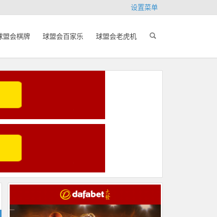
设置菜单
球盟会棋牌
球盟会百家乐
球盟会老虎机