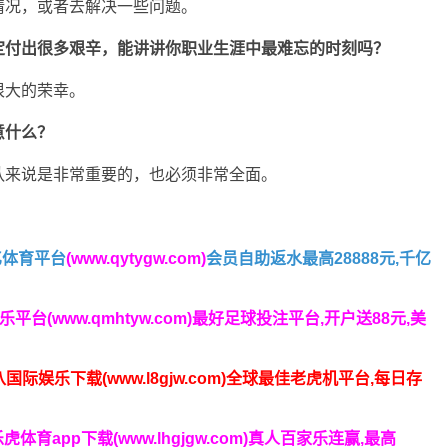
情况，或者去解决一些问题。
定付出很多艰辛，能讲讲你职业生涯中最难忘的时刻吗？
很大的荣幸。
意什么？
队来说是非常重要的，也必须非常全面。
亿体育平台
(www.qytygw.com)
会员自助返水最高28888元,千亿
(www.qmhtyw.com)最好足球投注平台,开户送88元,美
际娱乐下载(www.l8gjw.com)全球最佳老虎机平台,每日存
育app下载(www.lhgjgw.com)真人百家乐连赢,最高