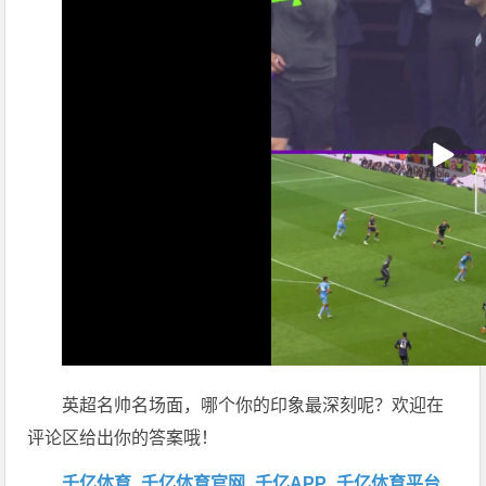
英超名帅名场面，哪个你的印象最深刻呢？欢迎在
评论区给出你的答案哦！
千亿体育_千亿体育官网_千亿APP_千亿体育平台