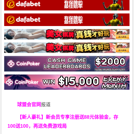
球盟会官网
报道
【新人豪礼】新会员专享注册送88元体验金，存
100送100，再送免费游戏局