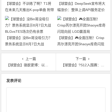
【球盟会】不训练了啊？T1将
【球盟会】DeepSeek宣布将大
在未来几天推出K-pop单曲 附带
幅涨价：整体上调API服务定价
MV和表演
【球盟会】没Bin哥没吸引力？
【球盟会】🎮全面压制！Crisp
票务系统显示8月7日大战
芮尔漂亮开团Shaoye库奇闪现
BLGvsTES场次仍有余票
向前 LGD赢首局
上一篇
下一篇
【球盟会】骆歆更博：以后要是每天这个点儿醒 rng的比赛正正好好看
【球盟会】?S12入围赛：Wako斗志仰天咆哮 HuSha猪突猛进 BYG轻取LLL
文
发表评论
章
导
航