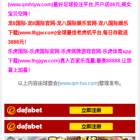
(www.qmhtyw.com)最好足球投注平台,开户送88元,美女
宝贝空降！
龙8国际-龙8国际官网-龙八国际娱乐官网-龙八国际娱乐
下载(www.l8gjw.com)全球最佳老虎机平台,每日存款送
3888元！
乐虎国际-乐虎国际官网-乐虎棋牌游戏官网-乐虎体育app
下载(www.lhgjgw.com)真人百家乐连赢,最高88888,让您
喜上加喜！
以上内容由球盟会(
www.qm-hui.com
)整理发布。