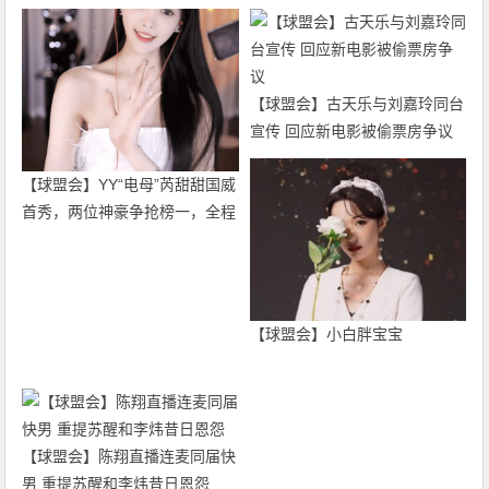
【球盟会】古天乐与刘嘉玲同台
宣传 回应新电影被偷票房争议
【球盟会】YY“电母”芮甜甜国威
首秀，两位神豪争抢榜一，全程
礼物特效霸屏
【球盟会】小白胖宝宝
【球盟会】陈翔直播连麦同届快
男 重提苏醒和李炜昔日恩怨