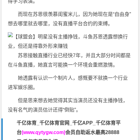
得学习表演。
而现在苏恩很羡慕闺蜜米儿，因为她现在是“自由身”
想去哪里就去哪里，没有直播平台合约的束缚。
苏恩接触直播行业已经快7年，并且大部分时间都是
在斗鱼直播，她直言可能换一个环境会重燃激情。
她透露有认识一个制片人，感慨要不就换一个行业
进军娱乐圈。
但是思来想去她觉得其实当演员还没有主播挣钱，
没有名气的演员估计还得“倒贴”。
千亿体育_千亿体育官网_千亿APP_千亿体育平
台
(www.qytygw.com)
会员自助返水最高28888