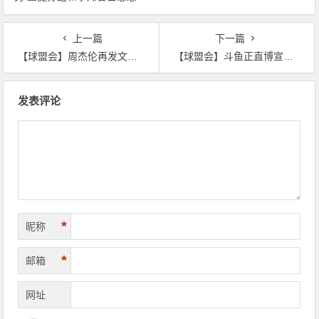
上一篇
下一篇
【球盟会】周杰伦再发文宣告新歌将上线：就是明天了！
【球盟会】斗鱼正直博宣布与502关系破裂这辈子不会再一起玩，斗鱼正直博宣布与502关系破裂！
文
发表评论
章
导
航
*
昵称
*
邮箱
网址