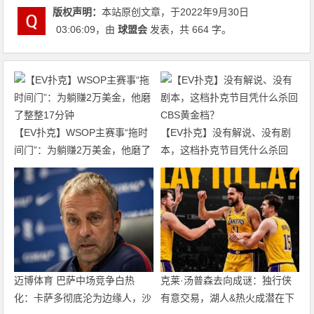
版权声明：
本站原创文章，于2022年9月30日
03:06:09
，由
球盟会
发表，共 664 字。
【EV扑克】WSOP主赛事“拖时
【EV扑克】没有解说、没有剧
间门”：为躺赚2万美金，他磨了
本，这档扑克节目凭什么杀回
整整17分钟
CBS黄金档？
迈博体育 巴萨中场竞争白热
克莱·汤普森去向成谜：独行侠
化：卡萨多彻底沦为边缘人，沙
有意交易，湖人&热火成潜在下