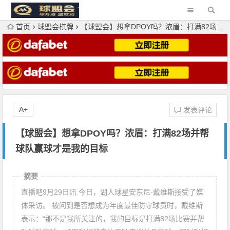
首页
球盟会棋牌
【球盟会】想拿DPOY吗？浓眉：打满82场并帮球队赢球才是我的目标
A+
发表评论
【球盟会】想拿DPOY吗？浓眉：打满82场并帮
球队赢球才是我的目标
摘要
直播吧9月29日讯 今日，湖人球星安东尼-戴维斯接受了媒
体采访。 被问到是否想成为年度最佳防守球员时，戴维斯
表示：“那不是我所关注的，我的目标是打满82场比赛并帮