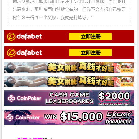
助球队赢球。如果我们能专注于防守端并且赢球，同时我打
出高水准，那种东西自然就会有的。但我不会去想自己需要
做什么来得到一个奖项，我就是打篮球。”