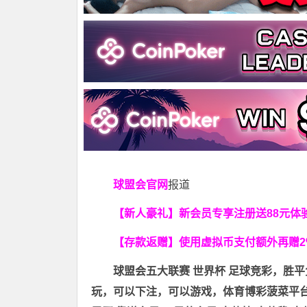
球盟会官网
报道
【新人豪礼】新会员专享注册送88元体验
【存款返赠】使用虚拟币支付额外再赠2
球盟会五大联赛 世界杯 足球竞彩，胜
玩，可以下注，可以游戏，体育博彩菠菜平台有