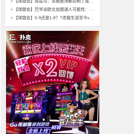
【球盟会】库兹马：浓眉整场都控制了篮板 当我们打小阵容时这影响极大
【球盟会】巴爷谈欧文加盟湖人可能性：若湖人想要一名球员 那就能得到他
【球盟会】0-9还是1-8？?浓眉生涯至今vs小萨0胜8负 下一场湖人将战国王