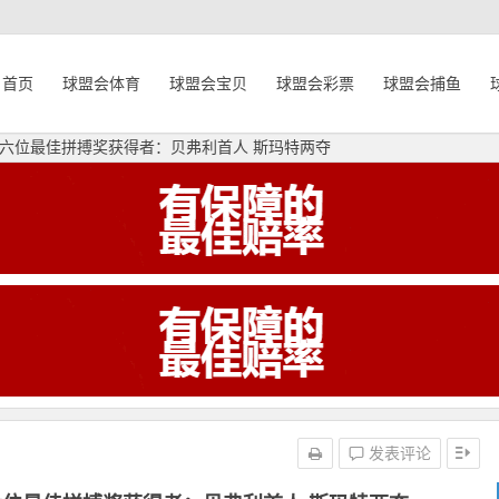
首页
球盟会体育
球盟会宝贝
球盟会彩票
球盟会捕鱼
六位最佳拼搏奖获得者：贝弗利首人 斯玛特两夺
发表评论