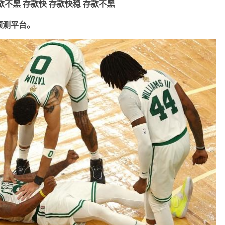
款不黑 存款快 存款快稳 存款不黑
预测平台。