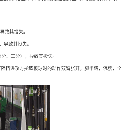
导致其投失。
，导致其投失。
两分、三分），导致其投失。
下阻挡进攻方抢篮板球时的动作双臂张开，腿半蹲，沉腰，全