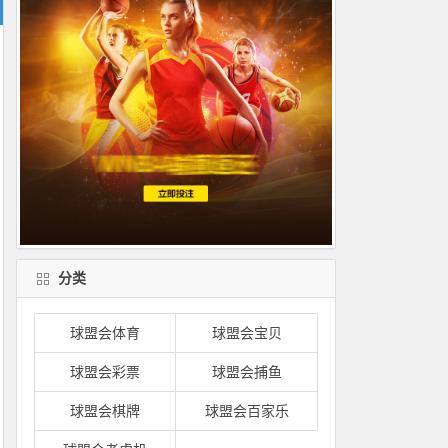
分类
球盟会体育
球盟会宝贝
球盟会彩票
球盟会捕鱼
球盟会棋牌
球盟会百家乐