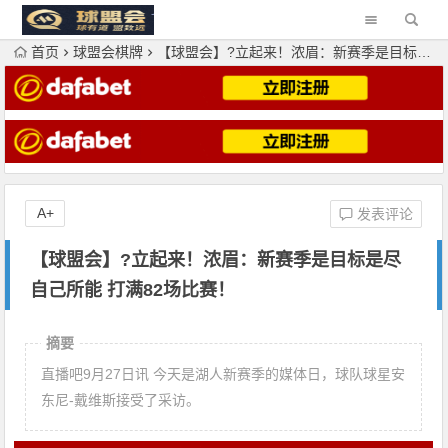
首页
球盟会棋牌
【球盟会】?立起来！浓眉：新赛季是目标是尽自己所能 打满82场比赛！
A+
发表评论
【球盟会】?立起来！浓眉：新赛季是目标是尽
自己所能 打满82场比赛！
摘要
直播吧9月27日讯 今天是湖人新赛季的媒体日，球队球星安
东尼-戴维斯接受了采访。