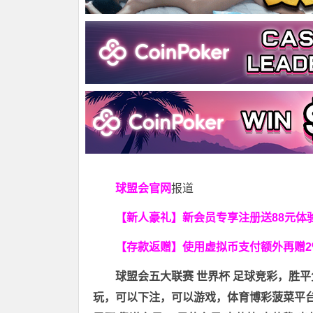
球盟会官网
报道
【新人豪礼】新会员专享注册送88元体验
【存款返赠】使用虚拟币支付额外再赠2
球盟会五大联赛 世界杯 足球竞彩，胜
玩，可以下注，可以游戏，体育博彩菠菜平台有