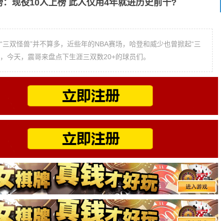
榜：现役10人上榜 此人仅用4年就进历史前十?
“三双怪兽”并不算多，近些年的NBA赛场，哈登和威少也曾掀起“三
，今天，震哥来盘点下生涯三双数20+的球员们。