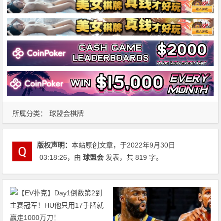
所属分类：
球盟会棋牌
版权声明：
本站原创文章，于2022年9月30日
03:18:26
，由
球盟会
发表，共 819 字。