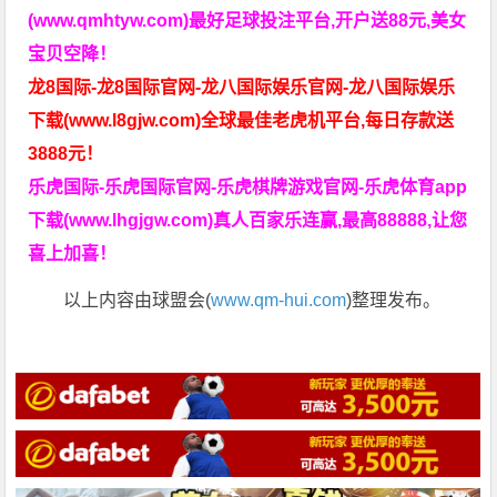
(www.qmhtyw.com)最好足球投注平台,开户送88元,美女
宝贝空降！
龙8国际-龙8国际官网-龙八国际娱乐官网-龙八国际娱乐
下载(www.l8gjw.com)全球最佳老虎机平台,每日存款送
3888元！
乐虎国际-乐虎国际官网-乐虎棋牌游戏官网-乐虎体育app
下载(www.lhgjgw.com)真人百家乐连赢,最高88888,让您
喜上加喜！
以上内容由球盟会(
www.qm-hui.com
)整理发布。