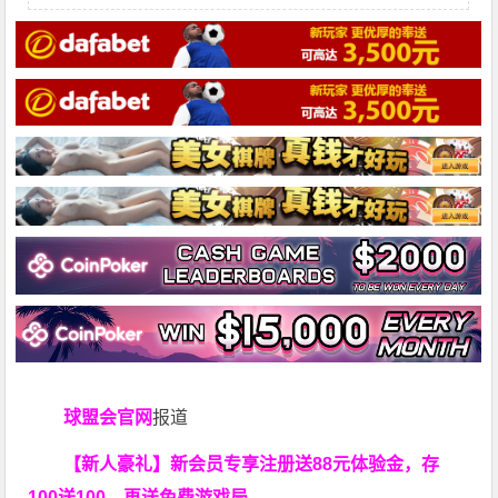
球盟会官网
报道
【新人豪礼】新会员专享注册送88元体验金，存
100送100，再送免费游戏局