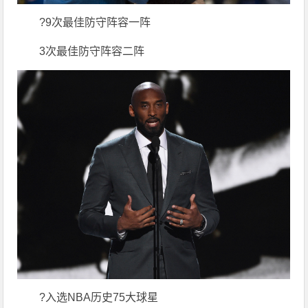
?️
9次最佳防守阵容一阵
3次最佳防守阵容二阵
?
入选NBA历史75大球星