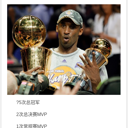
?
5次总冠军
2次总决赛MVP
1次常规赛MVP