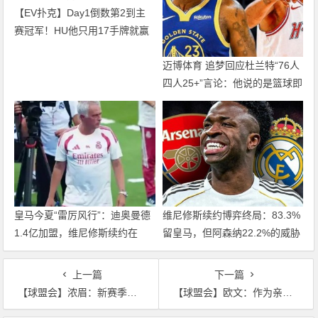
【EV扑克】Day1倒数第2到主
赛冠军！HU他只用17手牌就赢
走1000万刀！
迈博体育 追梦回应杜兰特“76人
四人25+”言论：他说的是篮球即
得分，但别拿他和詹姆斯作比较
皇马今夏“雷厉风行”：迪奥曼德
维尼修斯续约博弈终局：83.3%
1.4亿加盟，维尼修斯续约在
留皇马，但阿森纳22.2%的威胁
即，阿森纳“声东击西”策略落
真实存在，大发体育助力你的致
空，大发体育助力你的致富之
富之路！
上一篇
下一篇
路！
【球盟会】浓眉：新赛季要保持一种“下狗”心态 闷声干大事！?
【球盟会】欧文：作为亲历者我完全理解本西的心理问题 全队只想他做自己