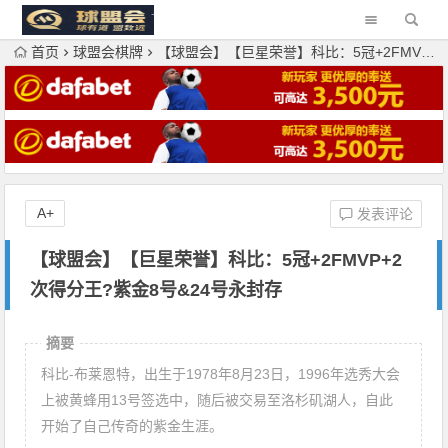
首页
球盟会棋牌
【球盟会】【巨星荣誉】科比：5冠+2FMVP+2次得分王?紫金8号&24号永封存
A+
发表评论
【球盟会】【巨星荣誉】科比：5冠+2FMVP+2
次得分王?紫金8号&24号永封存
摘要
科比-布莱恩特，出生于1978年8月23日，1996年选秀大会
上被黄蜂用13号签选中，随后被交易至洛杉矶湖人，自此
开始了自己传奇的紫金生涯。