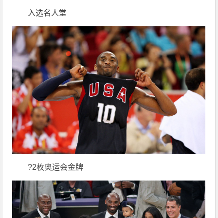
入选名人堂
?2枚奥运会金牌