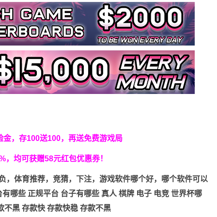
金，存100送100，再送免费游戏局
%，均可获赠58元红包优惠券！
平负，体育推荐，竞猜，下注，游戏软件哪个好，哪个软件可以
哪些 正规平台 台子有哪些 真人 棋牌 电子 电竞 世界杯哪
款不黑 存款快 存款快稳 存款不黑