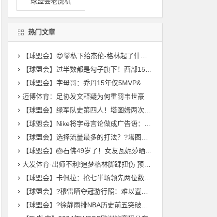
球盟会老虎机
热门文章
【球盟会】😍🐻私下给杰伦-格林起了什么外号？阿姨：性感小熊
【球盟会】过半数都是勾子旗下！西部15队首发球员穿着球鞋品牌及主要鞋款！
【球盟会】字母哥：乔丹15年仅5MVP&老詹20年仅4MVP 投票人都有审美疲劳
迈博体育：足协发文释疑为何重罚韦世豪
【球盟会】绿军队史第四人！塔图姆两次单季总得分突破2000大关
【球盟会】Nike将字母言论做成广告语：体育没失败 只是在迈向成功#永远向前
【球盟会】选择流量最多的打法？?塔图姆中国行单挑球迷 连续3次上篮打铁
【球盟会】🎂石佛49岁了！女友瓦妮莎晒照为邓肯庆祝生日：Happy Birthday
大发体育-出师不利!追梦格林脚踝扭伤 预计缺席3-6周，大发助力你的致富之路！
【球盟会】卡佩拉：抢七半场领先两位数然后主场被逆转 我也经历过?
【球盟会】?穆雷晒夺冠游行照：难以置信 Denver this is for you!!
【球盟会】?徐静雨排NBA历史前五突破手：詹姆斯 韦德 乔丹 字母哥 哈登