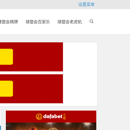
设置菜单
球盟会棋牌
球盟会百家乐
球盟会老虎机