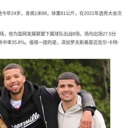
今年24岁，身高1米88，体重81公斤，在2021年选秀大会次
出场，他为篮网发展联盟下属球队出战8场，场均出场27.5分
三分命中率35.8%。值得一提的是，泽加罗夫斯基是迈克尔-卡特-