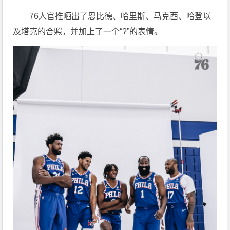
76人官推晒出了恩比德、哈里斯、马克西、哈登以
及塔克的合照，并加上了一个“?”的表情。