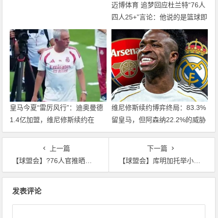
迈博体育 追梦回应杜兰特“76人
四人25+”言论：他说的是篮球即
得分，但别拿他和詹姆斯作比较
皇马今夏“雷厉风行”：迪奥曼德
维尼修斯续约博弈终局：83.3%
1.4亿加盟，维尼修斯续约在
留皇马，但阿森纳22.2%的威胁
即，阿森纳“声东击西”策略落
真实存在，大发体育助力你的致
空，大发体育助力你的致富之
富之路！
上一篇
下一篇
路！
【球盟会】?76人官推晒哈登&马克西&梅尔顿投篮：弹无虚发！
【球盟会】库明加托举小女孩儿完成扣篮！库里仰望篮筐振臂庆祝
文
发表评论
章
导