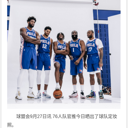
球盟会9月27日讯 76人队官推今日晒出了球队定妆
照。