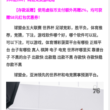
【存款返赠】使用虚拟币支付额外再赠2%，均可获
赠58元红包优惠券！
球盟会五大联赛 世界杯 足球竞彩，胜平负，体育推
荐，竞猜，下注，游戏软件哪个好，哪个软件可以玩，
可以下注，可以游戏，体育博彩菠菜平台有哪些 正规平
台 台子有哪些 真人 棋牌 电子 电竞 世界杯哪里买 靠谱台
子 不黑的台子 出款快 出款稳 出款不黑 存款快 存款快稳
存款不黑
球盟会，亚洲领先的世界杯和电竞赛事预测平台。