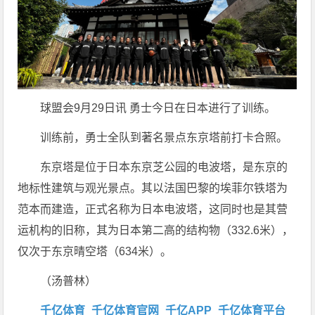
球盟会9月29日讯 勇士今日在日本进行了训练。
训练前，勇士全队到著名景点东京塔前打卡合照。
东京塔是位于日本东京芝公园的电波塔，是东京的
地标性建筑与观光景点。其以法国巴黎的埃菲尔铁塔为
范本而建造，正式名称为日本电波塔，这同时也是其营
运机构的旧称，其为日本第二高的结构物（332.6米），
仅次于东京晴空塔（634米）。
（汤普林）
千亿体育_千亿体育官网_千亿APP_千亿体育平台