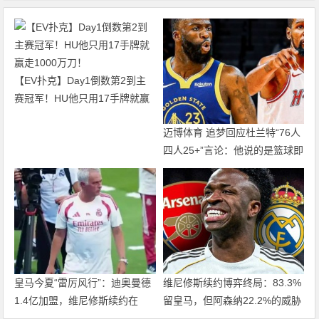
【EV扑克】Day1倒数第2到主
赛冠军！HU他只用17手牌就赢
走1000万刀！
迈博体育 追梦回应杜兰特“76人
四人25+”言论：他说的是篮球即
得分，但别拿他和詹姆斯作比较
皇马今夏“雷厉风行”：迪奥曼德
维尼修斯续约博弈终局：83.3%
1.4亿加盟，维尼修斯续约在
留皇马，但阿森纳22.2%的威胁
即，阿森纳“声东击西”策略落
真实存在，大发体育助力你的致