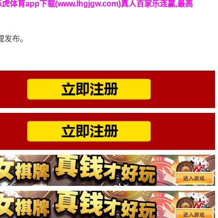
育app下载(www.lhgjgw.com)真人百家乐连赢,最高
整理发布。