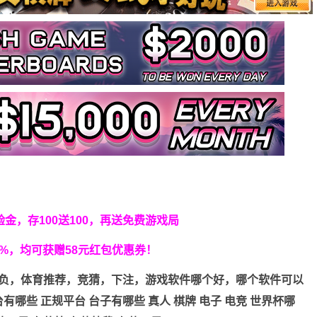
金，存100送100，再送免费游戏局
%，均可获赠58元红包优惠券！
平负，体育推荐，竞猜，下注，游戏软件哪个好，哪个软件可以
哪些 正规平台 台子有哪些 真人 棋牌 电子 电竞 世界杯哪