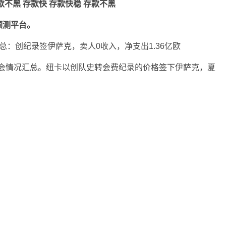
款不黑 存款快 存款快稳 存款不黑
预测平台。
转会情况汇总。纽卡以创队史转会费纪录的价格签下伊萨克，夏