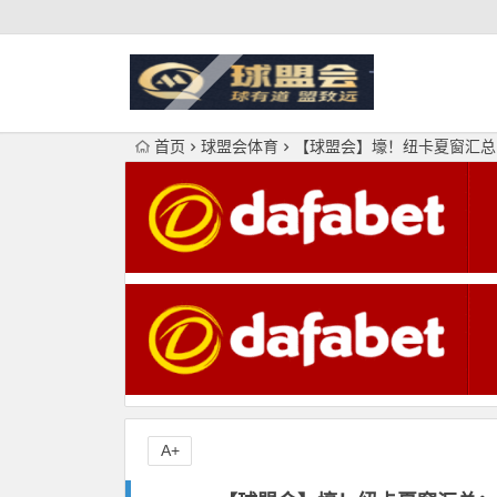
首页
球盟会体育
【球盟会】壕！纽卡夏窗汇总
A+