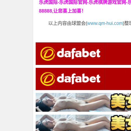
乐虎国际-乐虎国际官网-乐虎棋牌游戏官网-乐虎体
88888,让您喜上加喜！
以上内容由球盟会(
www.qm-hui.com
)