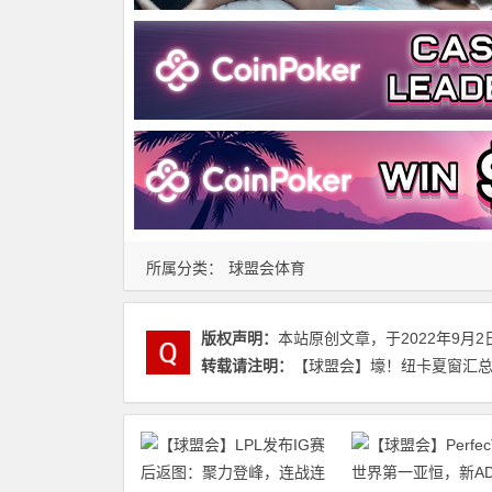
所属分类：
球盟会体育
版权声明：
本站原创文章，于2022年9月2
转载请注明：
【球盟会】壕！纽卡夏窗汇总：