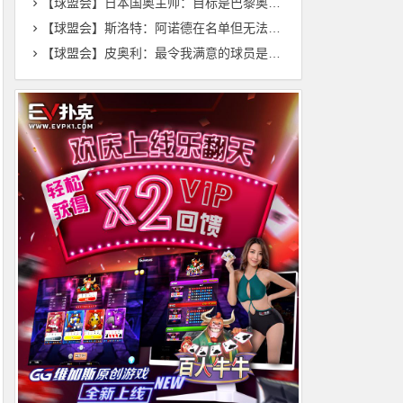
【球盟会】日本国奥主帅：目标是巴黎奥运会资格，所有球员都能当场上队长
【球盟会】斯洛特：阿诺德在名单但无法首发 我曾要求前俱乐部以皇马为榜样
【球盟会】皮奥利：最令我满意的球员是托纳利 迈尼昂能成更衣室标杆