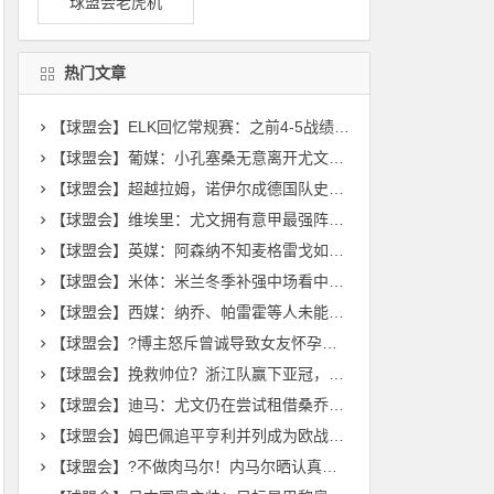
球盟会老虎机
热门文章
【球盟会】ELK回忆常规赛：之前4-5战绩时的目标就是进MSI啊,爬也要爬进去！
【球盟会】葡媒：小孔塞桑无意离开尤文后回波尔图，可能加盟米兰或罗马
【球盟会】超越拉姆，诺伊尔成德国队史出战欧洲杯&世界杯场次最多球员
【球盟会】维埃里：尤文拥有意甲最强阵容 国米丢球太多必须清醒过来
【球盟会】英媒：阿森纳不知麦格雷戈如何入场，塔帅很担心他伤到萨卡
【球盟会】米体：米兰冬季补强中场看中三人，并有意引进恩波利左后卫佩泽拉
【球盟会】西媒：纳乔、帕雷霍等人未能入选西班牙55人世界杯初选名单
【球盟会】?博主怒斥曾诚导致女友怀孕人流后玩消失，并屡次出轨前女友
【球盟会】挽救帅位？浙江队赢下亚冠，赛前乔迪曾被传濒临下课
【球盟会】迪马：尤文仍在尝试租借桑乔，并继续与曼联及经纪人保持联系
【球盟会】姆巴佩追平亨利并列成为欧战进球第二多的法国人，本泽马92球最多
【球盟会】?不做肉马尔！内马尔晒认真训练照，看起来瘦了不少?