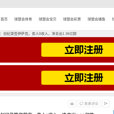
首页
球盟会体育
球盟会宝贝
球盟会彩票
球盟会捕鱼
：创纪录签伊萨克，卖人0收入，净支出1.36亿欧
发表评论