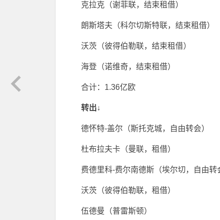
克拉克（谢菲联，结束租借）
朗斯塔夫（科尔切斯特联，结束租借）
沃茨（彼得伯勒联，结束租借）
海登（诺维奇，结束租借）
合计：1.36亿欧
转出↓
德怀特-盖尔（斯托克城，自由转会）
杜布拉夫卡（曼联，租借）
费德里科-费尔南德斯（埃尔切，自由转
沃茨（彼得伯勒联，租借）
伍德曼（普雷斯顿）