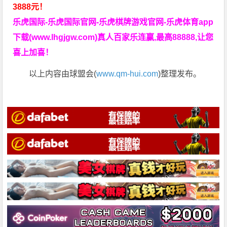
3888元！
乐虎国际-乐虎国际官网-乐虎棋牌游戏官网-乐虎体育app
下载(www.lhgjgw.com)真人百家乐连赢,最高88888,让您
喜上加喜！
以上内容由球盟会(
www.qm-hui.com
)整理发布。