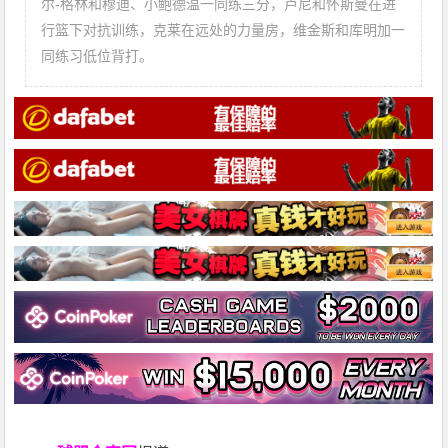
尔-格林和穆迪、小鲍德温一同练三分，卢尼和怀斯曼在进
行篮下对抗训练，克莱在远处的力量房，维金斯和库明加一
同练习低位背打。