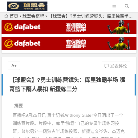
首页
球盟会棋牌
【球盟会】?勇士训练营镜头：库里独霸半场 嘴哥篮下隔人暴扣 新援练三分
A+
发表评论
【球盟会】?勇士训练营镜头：库里独霸半场 嘴
哥篮下隔人暴扣 新援练三分
摘要
直播吧9月25日讯 勇士记者Anthony Slater今日晒出了一个
训练营片段。片段中，库里“独霸”自己的专属半场练习投
篮，普尔另外一侧独占半场练投篮，新援迪文岑佐、杰迈克