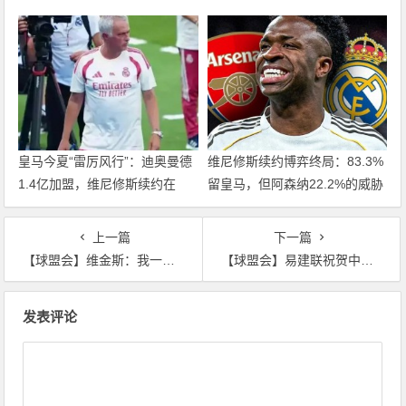
得分，但别拿他和詹姆斯作比较
皇马今夏“雷厉风行”：迪奥曼德
维尼修斯续约博弈终局：83.3%
1.4亿加盟，维尼修斯续约在
留皇马，但阿森纳22.2%的威胁
即，阿森纳“声东击西”策略落
真实存在，大发体育助力你的致
空，大发体育助力你的致富之
富之路！
上一篇
下一篇
路！
【球盟会】维金斯：我一直很自信 但我的篮板能力确实惊到了自己
【球盟会】易建联祝贺中国女篮：拼进四强只是开始 期待你们更精彩的发挥
文
发表评论
章
导
航