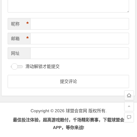
*
昵称
*
邮箱
网址
滑动解锁才能提交
Copyright © 2026 球盟会官网 版权所有.
最佳投注体验，超高游戏赔付，千场精彩赛事，下载球盟会
APP，等你来战!