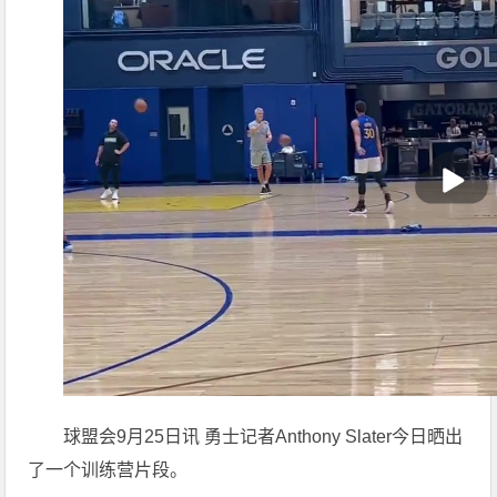
球盟会9月25日讯 勇士记者Anthony Slater今日晒出
了一个训练营片段。