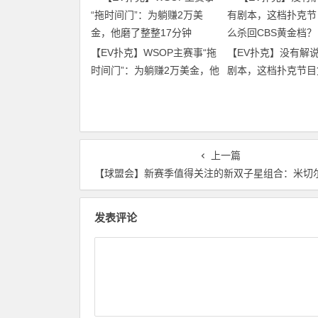
【EV扑克】WSOP主赛事“拖
【EV扑克】没有解
时间门”：为躺赚2万美金，他
剧本，这档扑克节目
磨了整整17分钟
杀回CBS黄金档？
上一篇
【球盟会】新赛季值得关注的新双子星组合：米切尔加兰&吹羊穆雷
发表评论