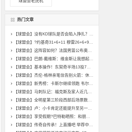
球盟会老虎机
热门文章
【球盟会】没有KD球队是否会陷入挣扎？欧文：不会 今年和去年完全不同
【球盟会】?约基奇31+6+11 穆雷26+6+9 字母哥31+9 掘金主场轻取雄鹿
【球盟会】这阵容如何？法国男篮公布奥运会预选名单：文班戈贝尔领衔
【球盟会】巴朗-戴维斯：维金斯让我想起杰森-理查德森 一旦手热能连爆数场
【球盟会】基本操作！东契奇半场13投7中&三分6中4砍下20分5篮板5助攻
【球盟会】杰伦-格林亲笔信告别火箭：休斯敦，我想和你说说心里话❤️🚀
【球盟会】新秀榜：卡斯尔继续领跑 韦尔斯次席 萨尔跌至第六 科利尔进前十
【球盟会】马刺队记：福克斯及家人近几个月一直在幕后为其加盟马刺做准备
【球盟会】全明星第三阶段西部后场票数：里夫斯挤走克莱重新冲进前十
【球盟会】卢：小卡肯定还能提升至另一个层次 目前主要是要搞清楚球队轮换
【球盟会】享受假期?巴特勒晒照：和朋友在勃艮第 品尝了很棒的葡萄酒
【球盟会】传奇自传承！上直播吧 举荐中国篮球名人堂成员——女运动员篇