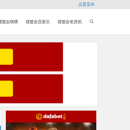
设置菜单
球盟会棋牌
球盟会百家乐
球盟会老虎机