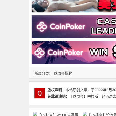
所属分类：
球盟会棋牌
版权声明：
本站原创文章，于2022年9月3
转载请注明：
【球盟会】塞拉斯：经历过太