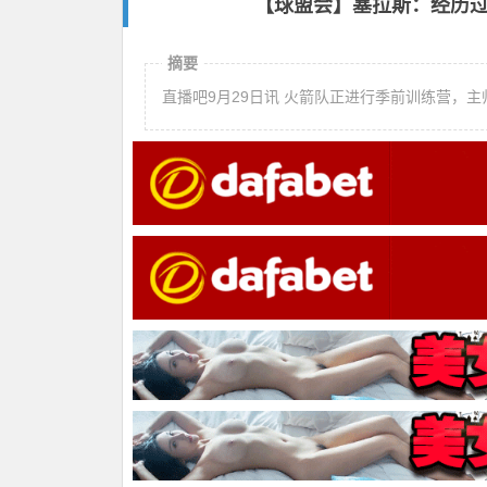
【球盟会】塞拉斯：经历过
摘要
直播吧9月29日讯 火箭队正进行季前训练营，