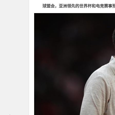
球盟会，亚洲领先的世界杯和电竞赛事