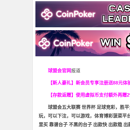
球盟会官网
报道
【新人豪礼】新会员专享注册送88元体验
【存款返赠】使用虚拟币支付额外再赠2
球盟会五大联赛 世界杯 足球竞彩，胜
玩，可以下注，可以游戏，体育博彩菠菜平台有
里买 靠谱台子 不黑的台子 出款快 出款稳 出