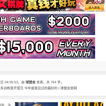
0日
04:05:53
，由
球盟会
发表，共 764 字。
多训练营开营日 今年是我见过的最好的 | 球盟会官网