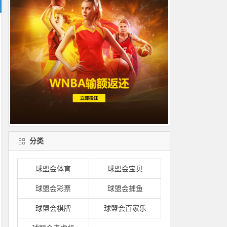
分类
球盟会体育
球盟会宝贝
球盟会彩票
球盟会捕鱼
球盟会棋牌
球盟会百家乐