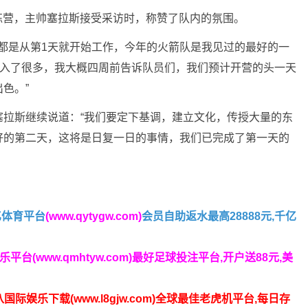
训练营，主帅塞拉斯接受采访时，称赞了队内的氛围。
次都是从第1天就开始工作，今年的火箭队是我见过的最好的一
投入了很多，我大概四周前告诉队员们，我们预计开营的头一天
色。”
塞拉斯继续说道：“我们要定下基调，建立文化，传授大量的东
好的第二天，这将是日复一日的事情，我们已完成了第一天的
亿体育平台
(www.qytygw.com)
会员自助返水最高28888元,千亿
(www.qmhtyw.com)最好足球投注平台,开户送88元,美
际娱乐下载(www.l8gjw.com)全球最佳老虎机平台,每日存