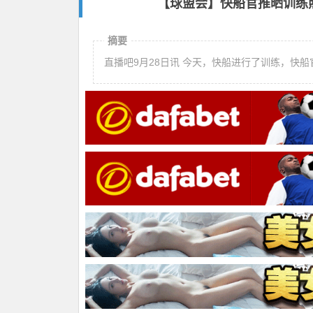
【球盟会】快船官推晒训练照
摘要
直播吧9月28日讯 今天，快船进行了训练，快