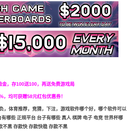
金，存100送100，再送免费游戏局
%，均可获赠58元红包优惠券！
平负，体育推荐，竞猜，下注，游戏软件哪个好，哪个软件可以
哪些 正规平台 台子有哪些 真人 棋牌 电子 电竞 世界杯哪
款不黑 存款快 存款快稳 存款不黑