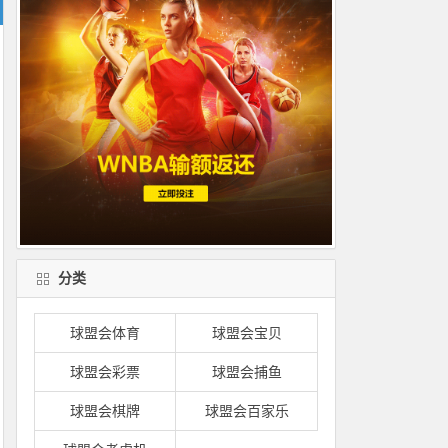
分类
球盟会体育
球盟会宝贝
球盟会彩票
球盟会捕鱼
球盟会棋牌
球盟会百家乐