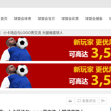
首页
球盟会体育
球盟会宝贝
球盟会彩票
球盟会捕鱼
：小卡场边与LOGO男交流 大腿维度惊人
发表评论