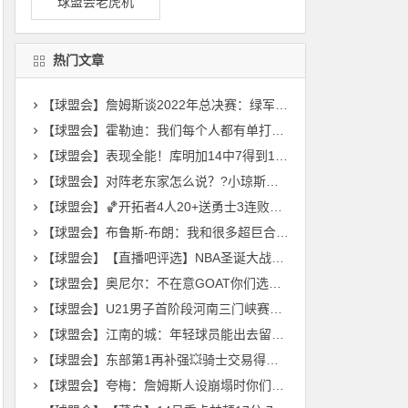
球盟会老虎机
热门文章
【球盟会】詹姆斯谈2022年总决赛：绿军天赋更好 但勇士用篮球智商取胜?
【球盟会】霍勒迪：我们每个人都有单打能力 在进攻端到处都是错位
【球盟会】表现全能！库明加14中7得到18分6篮板5助攻
【球盟会】对阵老东家怎么说？?小琼斯：就算是我妈防我 我也要去隔扣她
【球盟会】🏀开拓者4人20+送勇士3连败！库里空砍38分 杨瀚森被DNP
【球盟会】布鲁斯-布朗：我和很多超巨合作过 约基奇能让比赛变得最简单
【球盟会】【直播吧评选】NBA圣诞大战最佳球员：布里奇斯
【球盟会】奥尼尔：不在意GOAT你们选乔或选詹！科比绝对值得进入讨论中?
【球盟会】U21男子首阶段河南三门峡赛区最佳阵：马明坤&于枭永领衔
【球盟会】江南的城：年轻球员能出去留洋就会有进步 全场就靠李月汝撑着
【球盟会】东部第1再补强💥骑士交易得亨特 送勒韦尔&尼昂&多个次轮去老鹰
【球盟会】夸梅：詹姆斯人设崩塌时你们别脱粉 他挣这么多钱不享受才不正常