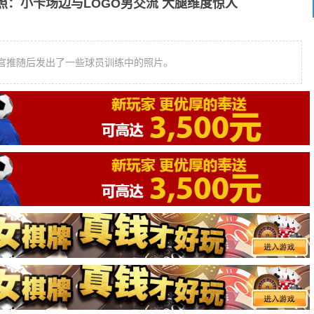
：小卡场边与LOGO男交流 大腿维度惊人
船官推随后发出了一些球员训练中的照片。