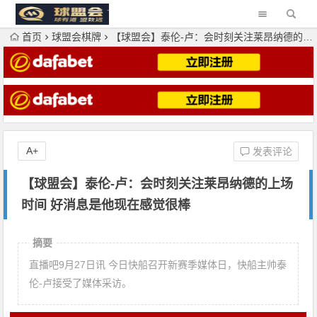
首页
球盟会棋牌
【球盟会】泰伦-卢：会时刻关注莱昂纳德的上场时间 好消息是他现在感觉很棒
A+
发表评论
【球盟会】泰伦-卢：会时刻关注莱昂纳德的上场
时间 好消息是他现在感觉很棒
摘要
直播吧9月27日讯 今日快船召开新赛季媒体日，快船主帅泰
伦-卢接受了媒体采访。