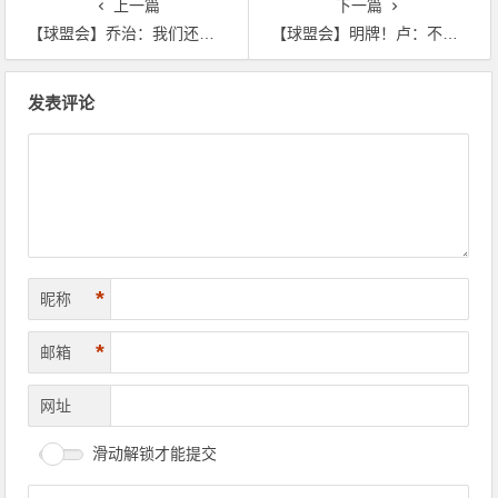
上一篇
下一篇
【球盟会】乔治：我们还没有在全员健康下打出过完整赛季 本赛季是夺冠良机
【球盟会】明牌！卢：不藏着掖着 阵容会调整&乔治也会打一点C
文
发表评论
章
导
航
*
昵称
*
邮箱
网址
滑动解锁才能提交