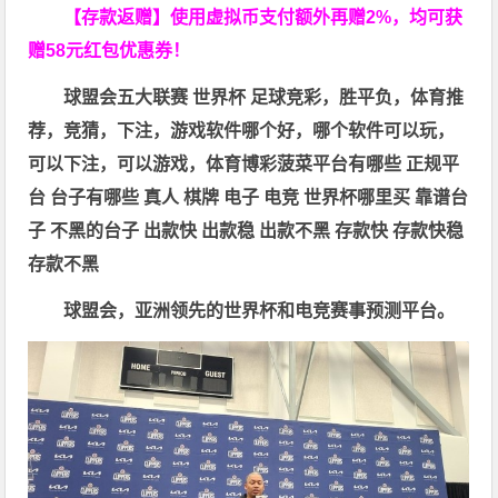
【存款返赠】使用虚拟币支付额外再赠2%，均可获
赠58元红包优惠券！
球盟会五大联赛 世界杯 足球竞彩，胜平负，体育推
荐，竞猜，下注，游戏软件哪个好，哪个软件可以玩，
可以下注，可以游戏，体育博彩菠菜平台有哪些 正规平
台 台子有哪些 真人 棋牌 电子 电竞 世界杯哪里买 靠谱台
子 不黑的台子 出款快 出款稳 出款不黑 存款快 存款快稳
存款不黑
球盟会，亚洲领先的世界杯和电竞赛事预测平台。