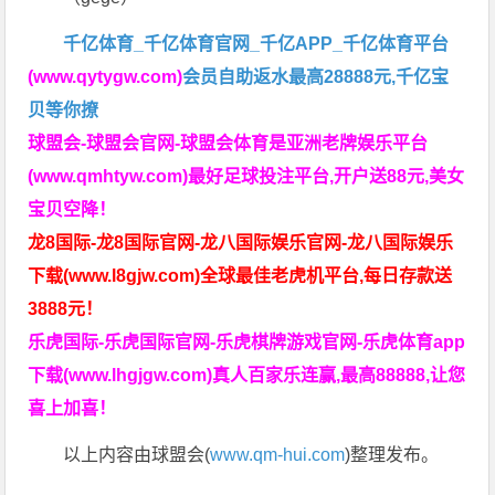
千亿体育_千亿体育官网_千亿APP_千亿体育平台
(www.qytygw.com)
会员自助返水最高28888元,千亿宝
贝等你撩
球盟会-球盟会官网-球盟会体育是亚洲老牌娱乐平台
(www.qmhtyw.com)最好足球投注平台,开户送88元,美女
宝贝空降！
龙8国际-龙8国际官网-龙八国际娱乐官网-龙八国际娱乐
下载(www.l8gjw.com)全球最佳老虎机平台,每日存款送
3888元！
乐虎国际-乐虎国际官网-乐虎棋牌游戏官网-乐虎体育app
下载(www.lhgjgw.com)真人百家乐连赢,最高88888,让您
喜上加喜！
以上内容由球盟会(
www.qm-hui.com
)整理发布。