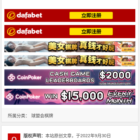
所属分类：
球盟会棋牌
版权声明：
本站原创文章，于2022年9月30日