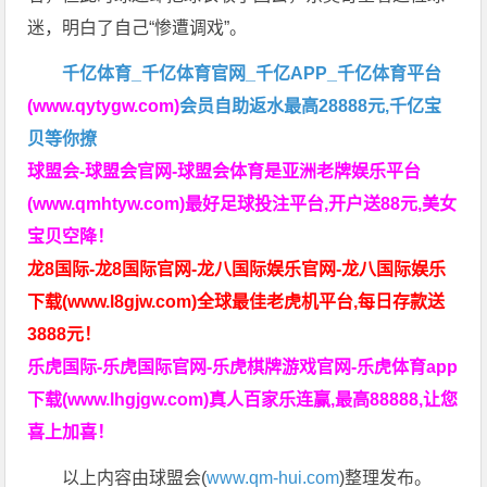
迷，明白了自己“惨遭调戏”。
千亿体育_千亿体育官网_千亿APP_千亿体育平台
(www.qytygw.com)
会员自助返水最高28888元,千亿宝
贝等你撩
球盟会-球盟会官网-球盟会体育是亚洲老牌娱乐平台
(www.qmhtyw.com)最好足球投注平台,开户送88元,美女
宝贝空降！
龙8国际-龙8国际官网-龙八国际娱乐官网-龙八国际娱乐
下载(www.l8gjw.com)全球最佳老虎机平台,每日存款送
3888元！
乐虎国际-乐虎国际官网-乐虎棋牌游戏官网-乐虎体育app
下载(www.lhgjgw.com)真人百家乐连赢,最高88888,让您
喜上加喜！
以上内容由球盟会(
www.qm-hui.com
)整理发布。