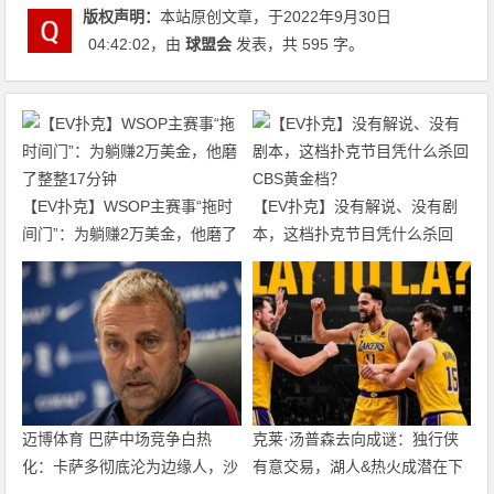
版权声明：
本站原创文章，于2022年9月30日
04:42:02
，由
球盟会
发表，共 595 字。
【EV扑克】WSOP主赛事“拖时
【EV扑克】没有解说、没有剧
间门”：为躺赚2万美金，他磨了
本，这档扑克节目凭什么杀回
整整17分钟
CBS黄金档？
迈博体育 巴萨中场竞争白热
克莱·汤普森去向成谜：独行侠
化：卡萨多彻底沦为边缘人，沙
有意交易，湖人&热火成潜在下
特高薪邀约引发去留两难
家，大发体育助力你的致富之