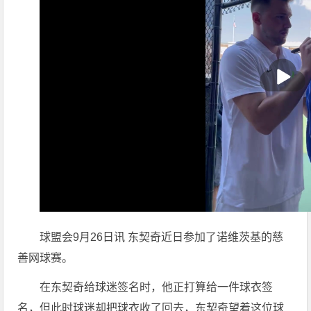
球盟会9月26日讯 东契奇近日参加了诺维茨基的慈
善网球赛。
在东契奇给球迷签名时，他正打算给一件球衣签
名，但此时球迷却把球衣收了回去，东契奇望着这位球