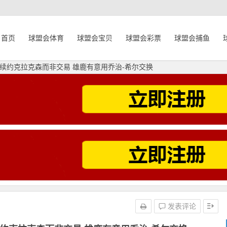
首页
球盟会体育
球盟会宝贝
球盟会彩票
球盟会捕鱼
续约克拉克森而非交易 雄鹿有意用乔治-希尔交换
发表评论