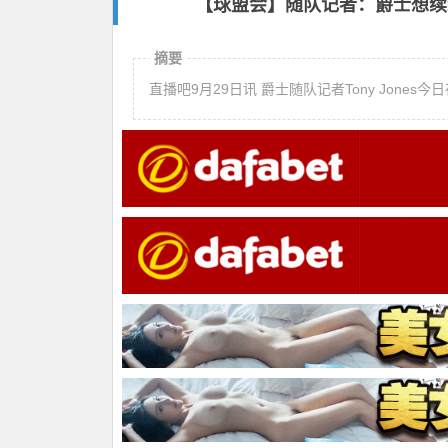
【球盟会】随队记者：爵士想续
摘要
直播吧9月29日讯 爵士随队记者Tony Jon