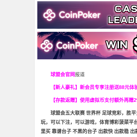
球盟会官网
报道
【新人豪礼】新会员专享注册送88元体验
【存款返赠】使用虚拟币支付额外再赠2
球盟会五大联赛 世界杯 足球竞彩，胜
玩，可以下注，可以游戏，体育博彩菠菜平台有
里买 靠谱台子 不黑的台子 出款快 出款稳 出