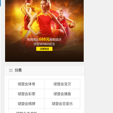
分类
球盟会体育
球盟会宝贝
球盟会彩票
球盟会捕鱼
球盟会棋牌
球盟会百家乐