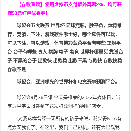
【存款返赠】使用虚拟币支付额外再赠2%，均可获
赠58元红包优惠券！
球盟会五大联赛 世界杯 足球竞彩，胜平负，体育推
荐，竞猜，下注，游戏软件哪个好，哪个软件可以玩，
可以下注，可以游戏，体育博彩菠菜平台有哪些 正规平
台 台子有哪些 真人 棋牌 电子 电竞 世界杯哪里买 靠谱台
子 不黑的台子 出款快 出款稳 出款不黑 存款快 存款快稳
存款不黑
球盟会，亚洲领先的世界杯和电竞赛事预测平台。
球盟会9月26日讯 今天是雄鹿的2022年媒体日，当
家球星字母哥谈到了这次打欧洲杯的别样感受。
“对我这样曾经一无所有的孩子来说，我觉得NBA有
点太宠我们了。在这里，我们自己包机，还有大巴载我