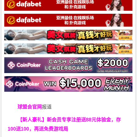
球盟会官网
报道
【新人豪礼】新会员专享注册送88元体验金，存
100送100，再送免费游戏局