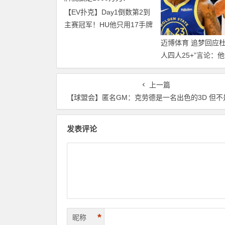
【EV扑克】Day1倒数第2到
主赛冠军！HU他只用17手牌
就赢走1000万刀！
迈博体育 追梦回应杜
人四人25+”言论：
篮球即得分，但别拿
姆斯作比较
上一篇
【球盟会】匿名GM：克劳德是一名出色的3D 但不是一名团队型球
发表评论
*
昵称