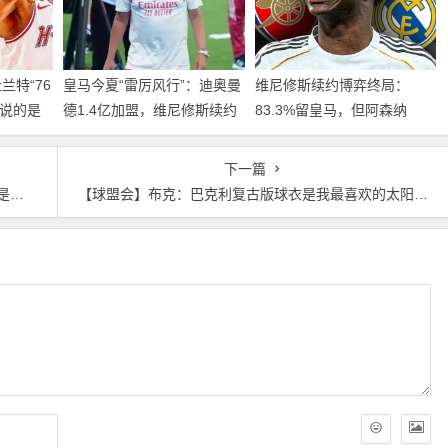
兰特“76
皇马今夏“雷厉风行”：迪奥曼
维尼修斯续约博弈终局：
他说的是
德1.4亿加盟，维尼修斯续约
83.3%留皇马，但阿森纳
他和詹
在即，阿森纳“声东击西”策略
22.2%的威胁真实存在，大发
落空，大发体育助力你的致
体育助力你的致富之路！
下一篇
富之路！
员
【球盟会】布克：巴克利复古版球衣是我最喜欢的太阳球衣 很高兴穿上它