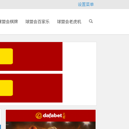
设置菜单
球盟会棋牌
球盟会百家乐
球盟会老虎机