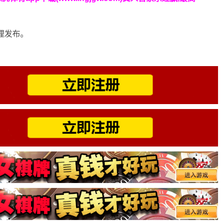
整理发布。