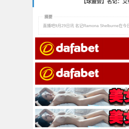
【球盟会】名记：艾
摘要
直播吧9月29日讯 名记Ramona Shelburn