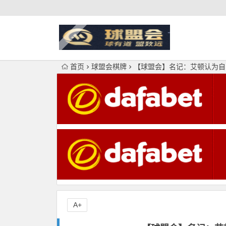
首页
球盟会棋牌
【球盟会】名记：艾顿认为自
A+