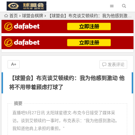
首页
球盟会棋牌
【球盟会】布克谈艾顿续约：我为他感到激动 他将不用带着顾虑打球了
A+
发表评论
【球盟会】布克谈艾顿续约：我为他感到激动 他
将不用带着顾虑打球了
摘要
直播吧9月27日讯 太阳球星德文-布克今日接受了媒体采
访。谈到艾顿续约一事时，布克表示：“我为他感到激动。
我知道他肩上承担的重担。”