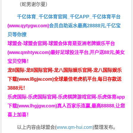
（蛇男谢尔曼）
千亿体育_千亿体育官网_千亿APP_千亿体育平台
(www.qytygw.com)
会员自助返水最高28888元,千亿宝
贝等你撩
球盟会-球盟会官网-球盟会体育是亚洲老牌娱乐平台
(www.qmhtyw.com)最好足球投注平台,开户送88元,美女
宝贝空降！
龙8国际-龙8国际官网-龙八国际娱乐官网-龙八国际娱乐
下载(www.l8gjw.com)全球最佳老虎机平台,每日存款送
3888元！
乐虎国际-乐虎国际官网-乐虎棋牌游戏官网-乐虎体育app
下载(www.lhgjgw.com)真人百家乐连赢,最高88888,让您
喜上加喜！
以上内容由球盟会(
www.qm-hui.com
)整理发布。