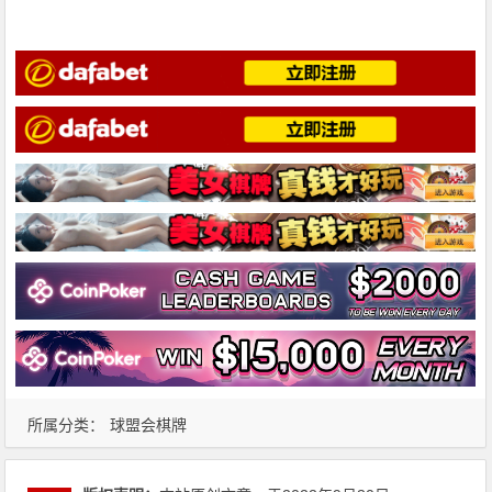
所属分类：
球盟会棋牌