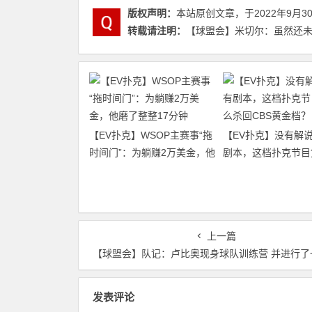
版权声明：
本站原创文章，于2022年9月3
转载请注明：
【球盟会】米切尔：虽然还未
【EV扑克】WSOP主赛事“拖
【EV扑克】没有解
时间门”：为躺赚2万美金，他
剧本，这档扑克节目
磨了整整17分钟
杀回CBS黄金档？
上一篇
【球盟会】队记：卢比奥现身球队训练营 并进行了一些简单的投篮
发表评论