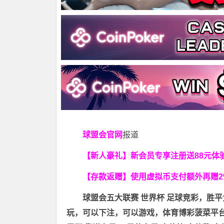
球盟会官网
报道
【新人豪礼】新会员专享注册送88元体验
【存款返赠】使用虚拟币支付额外再赠2
球盟会五大联赛 世界杯 足球竞彩，胜
玩，可以下注，可以游戏，体育博彩菠菜平台有