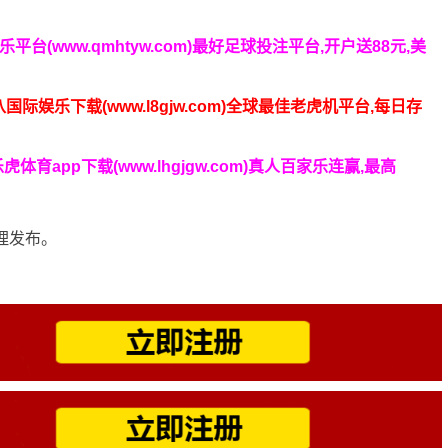
(www.qmhtyw.com)最好足球投注平台,开户送88元,美
际娱乐下载(www.l8gjw.com)全球最佳老虎机平台,每日存
育app下载(www.lhgjgw.com)真人百家乐连赢,最高
整理发布。