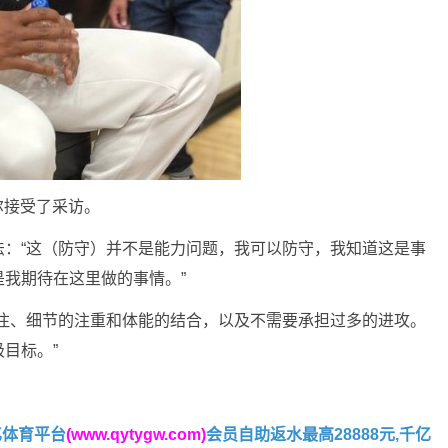
尔接受了采访。
法：“这（防守）并不是能力问题，我可以防守，我知道这是事
我期待在这里做的事情。”
专注、细节的注重和体能的结合，以及不需要承担过多的进攻。
目标。”
亿体育平台
(www.qytygw.com)
会员自助返水最高28888元,千亿