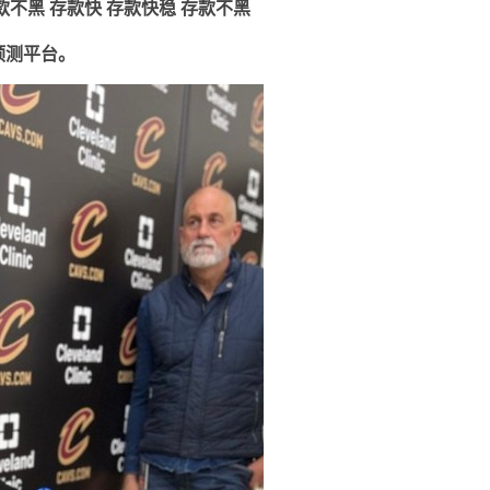
款不黑 存款快 存款快稳 存款不黑
预测平台。