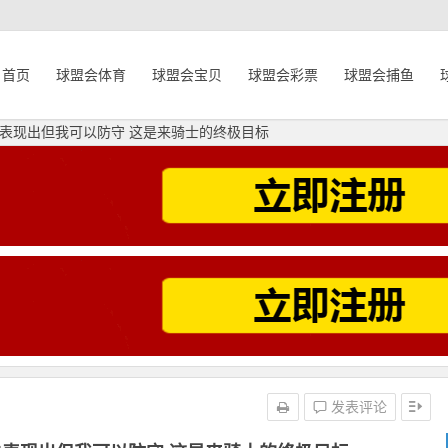
首页
球盟会体育
球盟会宝贝
球盟会彩票
球盟会捕鱼
表现出但我可以防守 这是来骑士的终极目标
发表评论