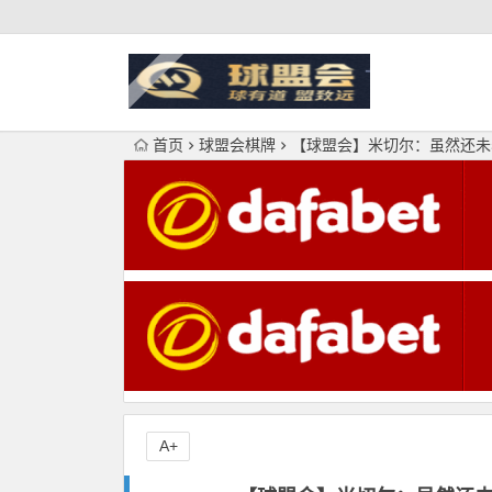
首页
球盟会棋牌
【球盟会】米切尔：虽然还未
A+