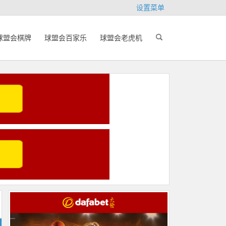
设置菜单
球盟会棋牌
球盟会百家乐
球盟会老虎机