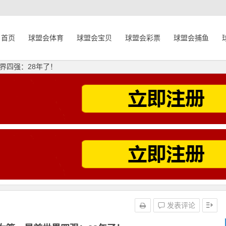
首页
球盟会体育
球盟会宝贝
球盟会彩票
球盟会捕鱼
界四强：28年了！
发表评论