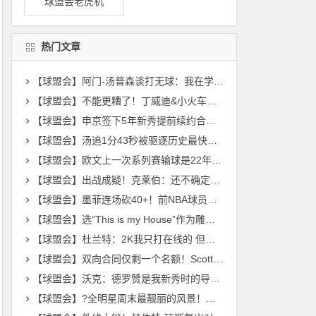
球盟会老虎机
热门文章
【球盟会】阿门-汤普森谈打无球：我在学之前从未学过的掩护 这样打球很有趣
【球盟会】不能更糟了！丁威迪&小火车半场合计12中0 一分未得共4助1板2失误
【球盟会】申京签下5年新秀提前续约合同且拥有球员选项 卢卡和吹杨后第三位
【球盟会】汤追1分43秒被驱逐历史最快？不 竟有位大神比他们还快近20秒?
【球盟会】欧文上一次系列赛输球是22年被绿军横扫 G4再输就是被连续?
【球盟会】出战成疑！克莱伯：还不确定情况会如何 但会做好准备
【球盟会】墨菲连场砍40+！前NBA球员：我们见证着新奥尔良一位新星的诞生
【球盟会】选“This is my House”作为雕像姿势？韦德：我生涯最重要的时刻
【球盟会】杜兰特：2K我只打在线的 但不能说出我的账号以免被跟踪到
【球盟会】双向合同仅剩一个名额！Scotto：篮网与前锋EJ-利德尔签双向合同
【球盟会】沃克：德罗赞是我新秀时的导师 最喜欢的球员是艾弗森
【球盟会】?全明星周末最靓丽的风景！上海男篮啦啦队I DANCE