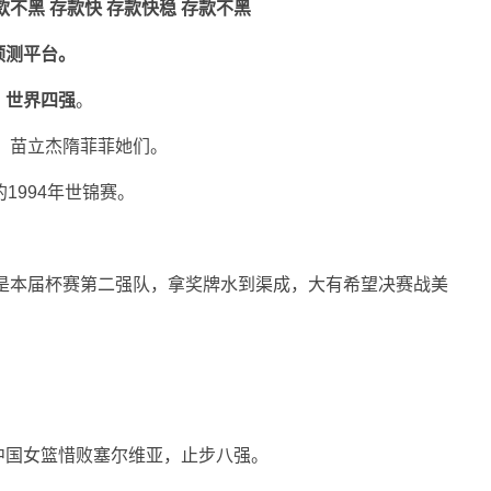
款不黑 存款快 存款快稳 存款不黑
预测平台。
，
世界四强
。
会，苗立杰隋菲菲她们。
1994年世锦赛。
已是本届杯赛第二强队，拿奖牌水到渠成，大有希望决赛战美
中国女篮惜败塞尔维亚，止步八强。