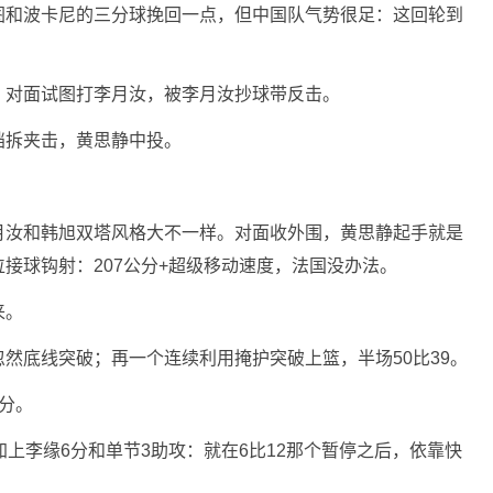
图和波卡尼的三分球挽回一点，但中国队气势很足：这回轮到
。对面试图打李月汝，被李月汝抄球带反击。
挡拆夹击，黄思静中投。
月汝和韩旭双塔风格大不一样。对面收外围，黄思静起手就是
接球钩射：207公分+超级移动速度，法国没办法。
来。
然底线突破；再一个连续利用掩护突破上篮，半场50比39。
分。
加上李缘6分和单节3助攻：就在6比12那个暂停之后，依靠快