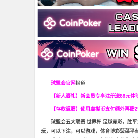
球盟会官网
报道
【新人豪礼】新会员专享注册送88元体验
【存款返赠】使用虚拟币支付额外再赠2
球盟会五大联赛 世界杯 足球竞彩，胜
玩，可以下注，可以游戏，体育博彩菠菜平台有