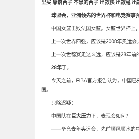
里买 靠谱台子 不黑的台子 出款快 出款稳 出
球盟会，亚洲领先的世界杯和电竞赛事
中国女篮击败法国女篮。女篮世界杯上
上一次世界四强，应该是2008年奥运
上一次世锦赛走这么远，应该是28年前的
28年
了。
今天之前，FIBA官方报告认为，中国
国。
只略迟疑：
中国队在
巨大压力
下，表现会如何？
——毕竟去年奥运会，先前顺风顺水的