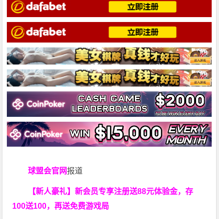
球盟会官网
报道
【新人豪礼】新会员专享注册送88元体验金，存
100送100，再送免费游戏局