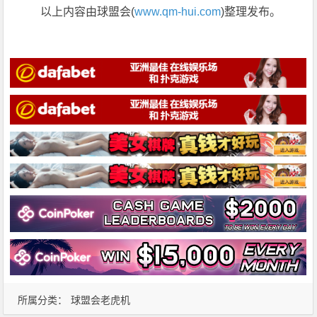
以上内容由球盟会(
www.qm-hui.com
)整理发布。
所属分类：
球盟会老虎机