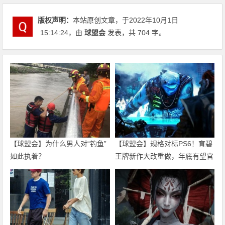
版权声明：
本站原创文章，于2022年10月1日
15:14:24
，由
球盟会
发表，共 704 字。
【球盟会】为什么男人对“钓鱼”
【球盟会】规格对标PS6！育碧
如此执着？
王牌新作大改重做，年底有望官
宣