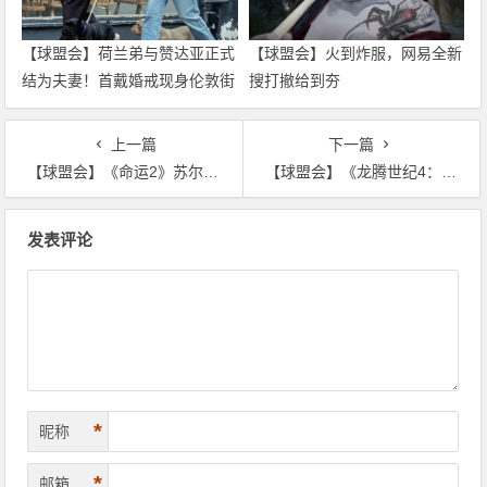
【球盟会】荷兰弟与赞达亚正式
【球盟会】火到炸服，网易全新
结为夫妻！首戴婚戒现身伦敦街
搜打撤给到夯
头
上一篇
下一篇
【球盟会】《命运2》苏尔情报&试炼周报 – 2022年10月1日
【球盟会】《龙腾世纪4：恐狼》分享文献内容 前代杂志回归
文
发表评论
章
导
航
*
昵称
*
邮箱