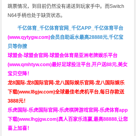
跳票情况，到目前仍然没有递送到玩家手中。而Switch
N64手柄也处于缺货状态。
千亿体育_千亿体育官网_千亿APP_千亿体育平台
(www.qytygw.com)
会员自助返水最高28888元,千亿宝
贝等你撩
球盟会-球盟会官网-球盟会体育是亚洲老牌娱乐平台
(www.qmhtyw.com)最好足球投注平台,开户送88元,美女
宝贝空降！
龙8国际-龙8国际官网-龙八国际娱乐官网-龙八国际娱乐
下载(www.l8gjw.com)全球最佳老虎机平台,每日存款送
3888元！
乐虎国际-乐虎国际官网-乐虎棋牌游戏官网-乐虎体育app
下载(www.lhgjgw.com)真人百家乐连赢,最高88888,让您
喜上加喜！