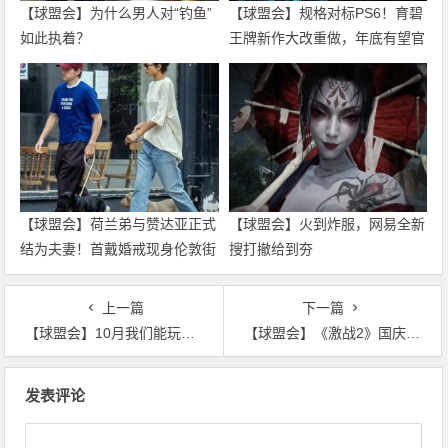
【球盟会】为什么男人对“钓鱼”
【球盟会】规格对标PS6！育碧
如此执着？
王牌新作大改重做，年底有望官
宣
【球盟会】荷兰弟与赞达亚正式
【球盟会】火到炸服，网易全新
结为夫妻！首戴婚戒现身伦敦街
搜打撤给到夯
头
上一篇
下一篇
【球盟会】10月我们能玩到哪些独立游戏？
【球盟会】《激战2》国庆小船皮肤活动【挑战全能王】任务详细攻略讲解?
文
发表评论
章
导