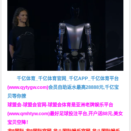
千亿体育_千亿体育官网_千亿APP_千亿体育平台
(www.qytygw.com)
会员自助返水最高28888元,千亿宝
贝等你撩
球盟会-球盟会官网-球盟会体育是亚洲老牌娱乐平台
(www.qmhtyw.com)最好足球投注平台,开户送88元,美女
宝贝空降！