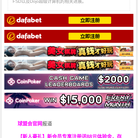
FSD以及Dojo超级计算机的相关进展。
球盟会官网
报道
【新人豪礼】新会员专享注册送88元体验金，存