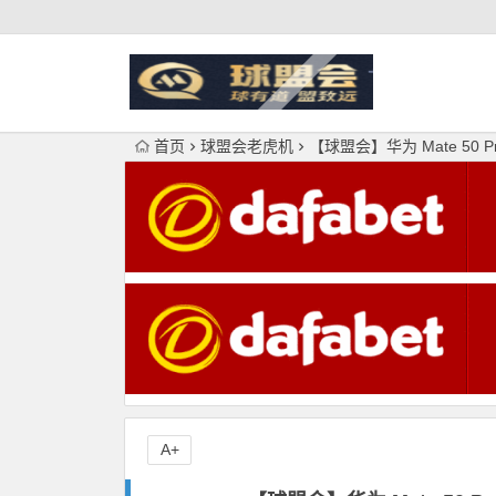
首页
球盟会老虎机
【球盟会】华为 Mate 5
A+