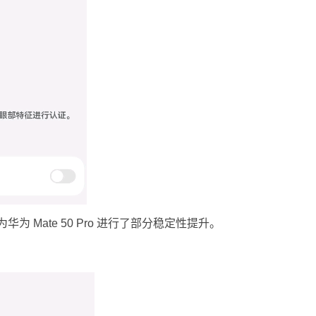
版本为华为 Mate 50 Pro 进行了部分稳定性提升。