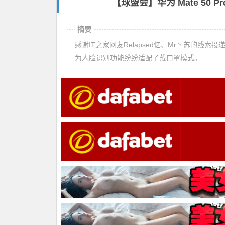
【球盟会】华为 Mate 50
摘要
感谢IT之家网友Relapsed忆、Mr丶苏的
为人脸识别功能纷纷适配了戴口罩模式。