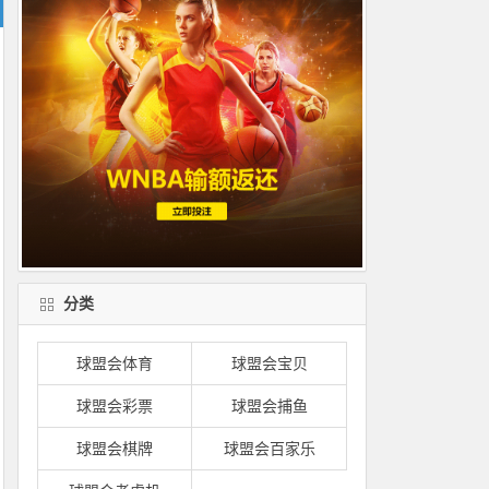
分类
球盟会体育
球盟会宝贝
球盟会彩票
球盟会捕鱼
球盟会棋牌
球盟会百家乐