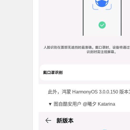
此外，鸿蒙 HarmonyOS 3.0.0.150 
▼ 图自酷安用户 @曦夕 Katarina