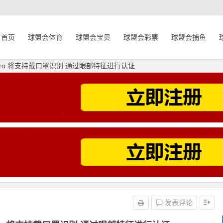
首页
球盟会体育
球盟会宝贝
球盟会彩票
球盟会捕鱼
0 Pro 将支持戴口罩识别 通过眼部特征进行认证
发表评论