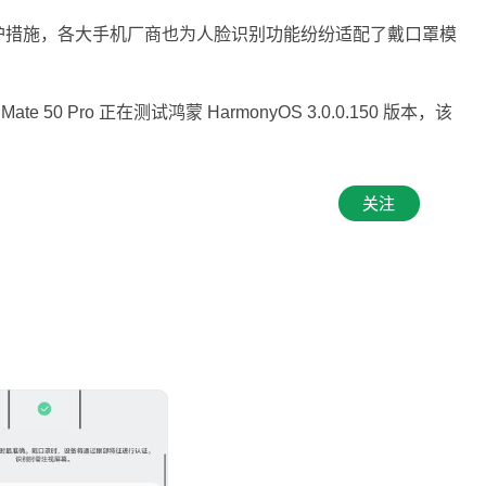
护措施，各大手机厂商也为人脸识别功能纷纷适配了戴口罩模
te 50 Pro 正在测试鸿蒙 HarmonyOS 3.0.0.150 版本，该