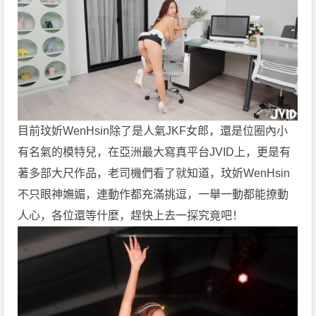
目前玟妡WenHsin除了是人氣JKF女郎，還是位圈內小
有名氣的模特兒，在亞洲最大寫真平台JVID上，更是有
著多部大尺作品，老司機們看了就知道，玟妡WenHsin
不只眼神嫵媚，連動作都充滿挑逗，一舉一動都能撩動
人心，各位還等什麼，趕快上去一探究竟吧！