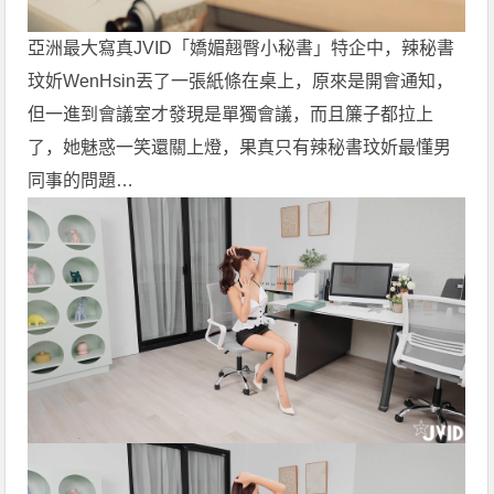
亞洲最大寫真JVID「嬌媚翹臀小秘書」特企中，辣秘書
玟妡WenHsin丟了一張紙條在桌上，原來是開會通知，
但一進到會議室才發現是單獨會議，而且簾子都拉上
了，她魅惑一笑還關上燈，果真只有辣秘書玟妡最懂男
同事的問題…