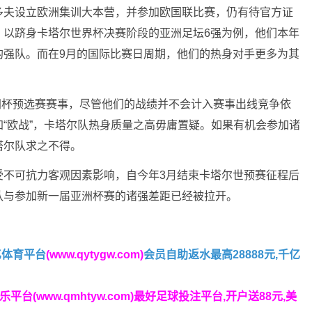
多夫设立欧洲集训大本营，并参加欧国联比赛，仍有待官方证
。以跻身卡塔尔世界杯决赛阶段的亚洲足坛6强为例，他们本年
的强队。而在9月的国际比赛日周期，他们的热身对手更多为其
欧洲杯预选赛赛事，尽管他们的战绩并不会计入赛事出线竞争依
“欧战”，卡塔尔队热身质量之高毋庸置疑。如果有机会参加诸
塔尔队求之不得。
受不可抗力客观因素影响，自今年3月结束卡塔尔世预赛征程后
队与参加新一届亚洲杯赛的诸强差距已经被拉开。
亿体育平台
(www.qytygw.com)
会员自助返水最高28888元,千亿
(www.qmhtyw.com)最好足球投注平台,开户送88元,美