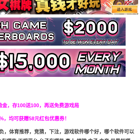
金，存100送100，再送免费游戏局
%，均可获赠58元红包优惠券！
平负，体育推荐，竞猜，下注，游戏软件哪个好，哪个软件可以