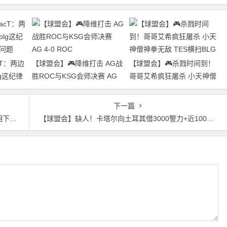
T：两边
【球盟会】🎮降维打击 AG战
【球盟会】🎮杀戮时间到！
g这纪律
胜ROC与KSG会师决赛 AG
哥哥艾希疯狂屠杀 小天神僧
题
4-0 ROC
神拳无敌 TES横扫BLG
下一篇
六连败
【球盟会】缺人！卡塔尔向土耳其借3000警力+近100只警犬保障世界杯