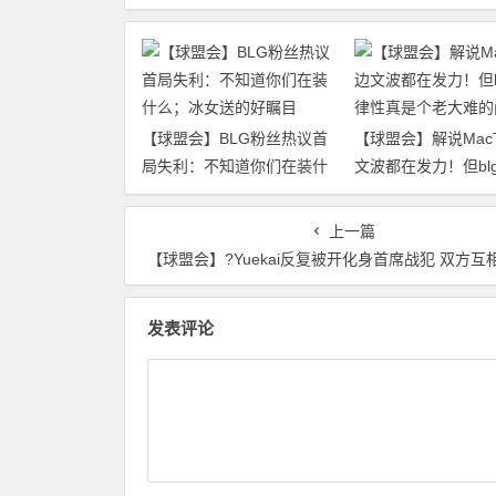
【球盟会】BLG粉丝热议首
【球盟会】解说Mac
局失利：不知道你们在装什
文波都在发力！但bl
么；冰女送的好瞩目
性真是个老大难的问
上一篇
【球盟会】?Yuekai反复被开化身首席战犯 双方互相下饭TT终送iG
发表评论