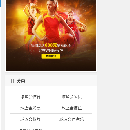
分类
球盟会体育
球盟会宝贝
球盟会彩票
球盟会捕鱼
球盟会棋牌
球盟会百家乐