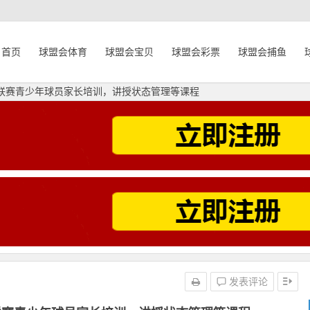
首页
球盟会体育
球盟会宝贝
球盟会彩票
球盟会捕鱼
联赛青少年球员家长培训，讲授状态管理等课程
发表评论