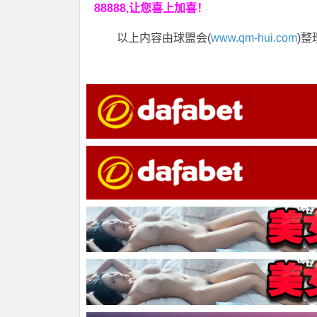
88888,让您喜上加喜！
以上内容由球盟会(
www.qm-hui.com
)