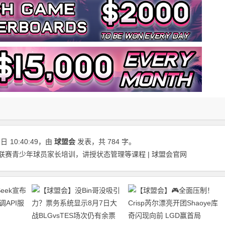
1日
10:40:49
，由
球盟会
发表，共 784 字。
联赛青少年球员家长培训，讲授状态管理等课程 | 球盟会官网