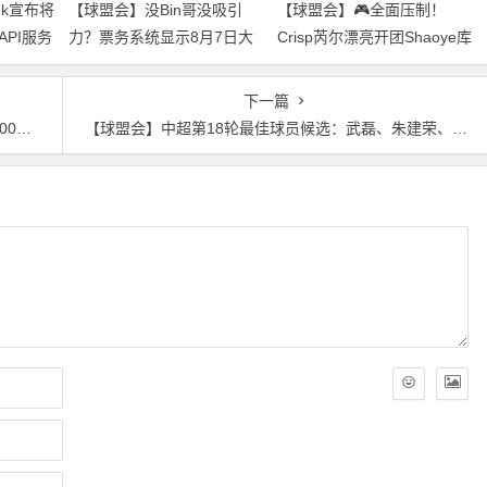
ek宣布将
【球盟会】没Bin哥没吸引
【球盟会】🎮全面压制！
PI服务
力？票务系统显示8月7日大
Crisp芮尔漂亮开团Shaoye库
战BLGvsTES场次仍有余票
奇闪现向前 LGD赢首局
下一篇
界杯
【球盟会】中超第18轮最佳球员候选：武磊、朱建荣、奥斯卡皆双响入围