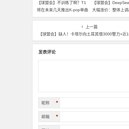
【球盟会】不训练了啊？T1
【球盟会】DeepSe
将在未来几天推出K-pop单曲
大幅涨价：整体上调A
附带MV和表演
定价
上一篇
【球盟会】缺人！卡塔尔向土耳其借3000警力+近100只警犬保障世
发表评论
*
昵称
*
邮箱