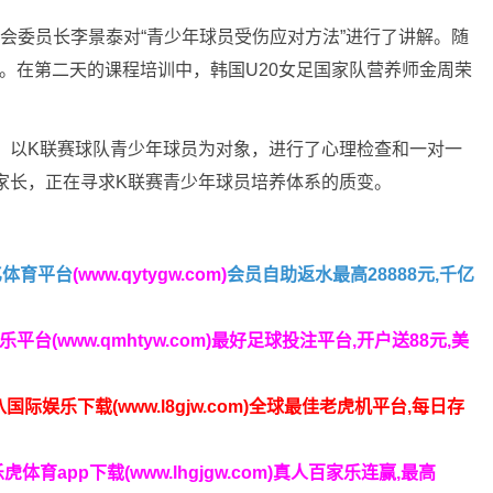
会委员长李景泰对“青少年球员受伤应对方法”进行了讲解。随
”。在第二天的课程培训中，韩国U20女足国家队营养师金周荣
始，以K联赛球队青少年球员为对象，进行了心理检查和一对一
了家长，正在寻求K联赛青少年球员培养体系的质变。
亿体育平台
(www.qytygw.com)
会员自助返水最高28888元,千亿
(www.qmhtyw.com)最好足球投注平台,开户送88元,美
际娱乐下载(www.l8gjw.com)全球最佳老虎机平台,每日存
育app下载(www.lhgjgw.com)真人百家乐连赢,最高