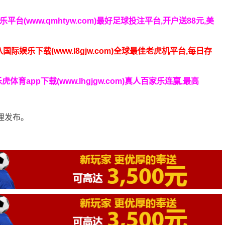
(www.qmhtyw.com)最好足球投注平台,开户送88元,美
际娱乐下载(www.l8gjw.com)全球最佳老虎机平台,每日存
育app下载(www.lhgjgw.com)真人百家乐连赢,最高
整理发布。