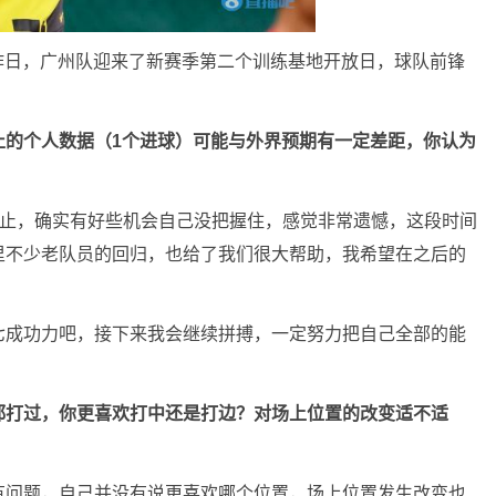
工作日，广州队迎来了新赛季第二个训练基地开放日，球队前锋
止的个人数据（1个进球）可能与外界预期有一定差距，你认为
为止，确实有好些机会自己没把握住，感觉非常遗憾，这段时间
里不少老队员的回归，也给了我们很大帮助，我希望在之后的
七成功力吧，接下来我会继续拼搏，一定努力把自己全部的能
都打过，你更喜欢打中还是打边？对场上位置的改变适不适
有问题，自己并没有说更喜欢哪个位置，场上位置发生改变也