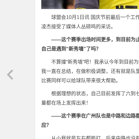
球盟会10月1日讯 国庆节前最后一个
凌杰接受了媒体人丛硕鸣的采访。
——这个赛季出场时间更多，到目前为
自己是遇到“新秀墙”了吗？
不算撞“新秀墙”吧！我承认今年到目前
我一直在总结，在做积极调整，还有就是队
比赛同样可以给球队带来很大帮助。
根据理想的状态，自己目前发挥了六到
量都在场上发挥出来！
——这个赛季在广州队也是中路和边路
应？
从小我就是左右都能打，后来中路也没