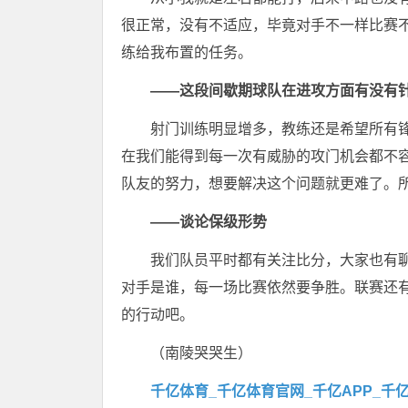
很正常，没有不适应，毕竟对手不一样比赛
练给我布置的任务。
——这段间歇期球队在进攻方面有没有
射门训练明显增多，教练还是希望所有
在我们能得到每一次有威胁的攻门机会都不
队友的努力，想要解决这个问题就更难了。
——谈论保级形势
我们队员平时都有关注比分，大家也有聊
对手是谁，每一场比赛依然要争胜。联赛还
的行动吧。
（南陵哭哭生）
千亿体育_千亿体育官网_千亿APP_千