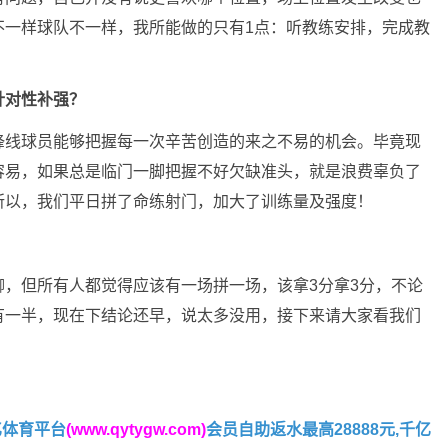
不一样球队不一样，我所能做的只有1点：听教练安排，完成教
针对性补强？
锋线球员能够把握每一次辛苦创造的来之不易的机会。毕竟现
容易，如果总是临门一脚把握不好欠缺准头，就是浪费辜负了
所以，我们平日拼了命练射门，加大了训练量及强度！
，但所有人都觉得应该有一场拼一场，该拿3分拿3分，不论
有一半，现在下结论还早，说太多没用，接下来请大家看我们
亿体育平台
(www.qytygw.com)
会员自助返水最高28888元,千亿