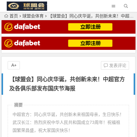
首页
球盟会体育
【球盟会】同心庆华诞，共创新未来！中超官方及各俱乐部发布国庆节海报
A+
发表评论
【球盟会】同心庆华诞，共创新未来！中超官方
及各俱乐部发布国庆节海报
摘要
中超官方：同心庆华诞，共创新未来祖国母亲，生日快乐！
武汉长江：热烈庆祝中华人民共和国成立73周年！祝福祖
国繁荣昌盛，祝大家国庆快乐！