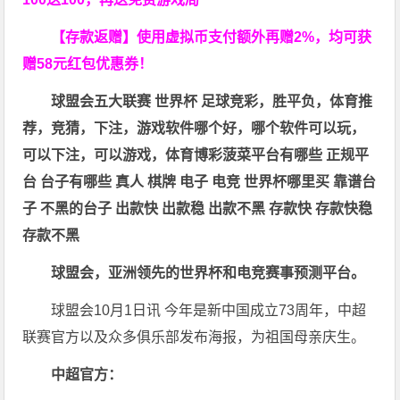
【存款返赠】使用虚拟币支付额外再赠2%，均可获
赠58元红包优惠券！
球盟会五大联赛 世界杯 足球竞彩，胜平负，体育推
荐，竞猜，下注，游戏软件哪个好，哪个软件可以玩，
可以下注，可以游戏，体育博彩菠菜平台有哪些 正规平
台 台子有哪些 真人 棋牌 电子 电竞 世界杯哪里买 靠谱台
子 不黑的台子 出款快 出款稳 出款不黑 存款快 存款快稳
存款不黑
球盟会，亚洲领先的世界杯和电竞赛事预测平台。
球盟会10月1日讯 今年是新中国成立73周年，中超
联赛官方以及众多俱乐部发布海报，为祖国母亲庆生。
中超官方：