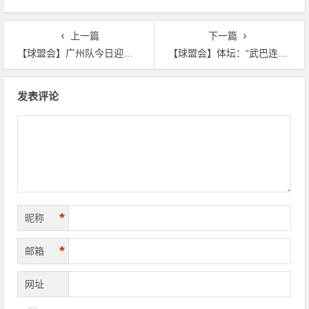
到3胜紧随榜首
竞技状态面对后续对局
上一篇
下一篇
【球盟会】广州队今日迎开放日，教练组成员黄博文、张成林加入训练
【球盟会】体坛：“武巴连线”的西甲节奏让蓉城不适应，海港接近前三目标
文
发表评论
章
导
航
*
昵称
*
邮箱
网址