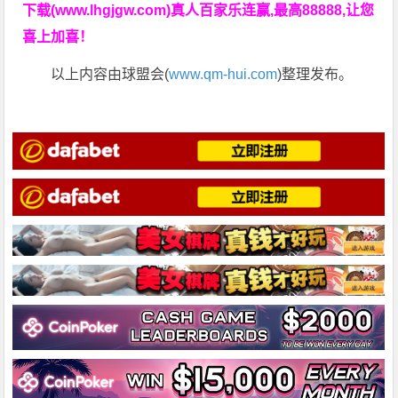
下载(www.lhgjgw.com)真人百家乐连赢,最高88888,让您
喜上加喜！
以上内容由球盟会(
www.qm-hui.com
)整理发布。