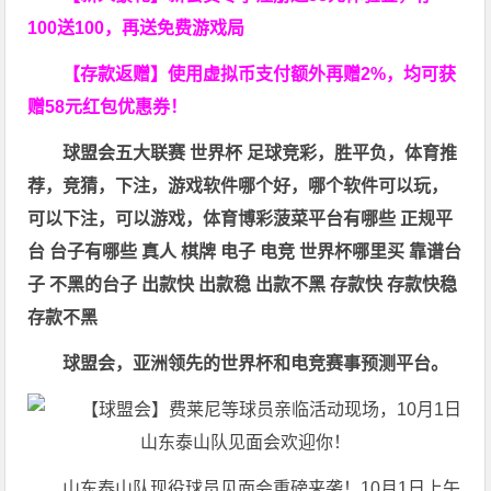
100送100，再送免费游戏局
【存款返赠】使用虚拟币支付额外再赠2%，均可获
赠58元红包优惠券！
球盟会五大联赛 世界杯 足球竞彩，胜平负，体育推
荐，竞猜，下注，游戏软件哪个好，哪个软件可以玩，
可以下注，可以游戏，体育博彩菠菜平台有哪些 正规平
台 台子有哪些 真人 棋牌 电子 电竞 世界杯哪里买 靠谱台
子 不黑的台子 出款快 出款稳 出款不黑 存款快 存款快稳
存款不黑
球盟会，亚洲领先的世界杯和电竞赛事预测平台。
山东泰山队现役球员见面会重磅来袭！10月1日上午