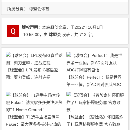
所属分类：
球盟会体育
版权声明：
本站原创文章，于2022年10月1日
10:55:00
，由
球盟会
发表，共 713 字。
【球盟会】LPL发布IG赛后返
图：聚力登峰，连战连捷
【球盟会】PerfecT：我是世界
第一亚恒，新AD面对强队ADC
打得很有自信
【球盟会】T1选手主场宣传照
【球盟会】《冒险岛》怀旧服炸
Faker：请大家多多关注火热的
了！玩家挤爆服务器 官方致歉