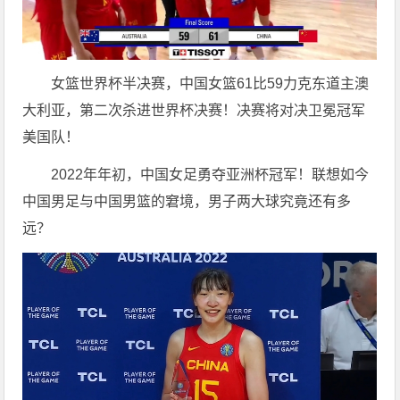
女篮世界杯半决赛，中国女篮61比59力克东道主澳
大利亚，第二次杀进世界杯决赛！决赛将对决卫冕冠军
美国队！
2022年年初，中国女足勇夺亚洲杯冠军！联想如今
中国男足与中国男篮的窘境，男子两大球究竟还有多
远？