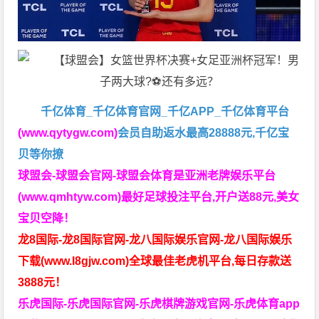
千亿体育_千亿体育官网_千亿APP_千亿体育平台
(www.qytygw.com)
会员自助返水最高28888元,千亿宝
贝等你撩
球盟会-球盟会官网-球盟会体育是亚洲老牌娱乐平台
(www.qmhtyw.com)最好足球投注平台,开户送88元,美女
宝贝空降！
龙8国际-龙8国际官网-龙八国际娱乐官网-龙八国际娱乐
下载(www.l8gjw.com)全球最佳老虎机平台,每日存款送
3888元！
乐虎国际-乐虎国际官网-乐虎棋牌游戏官网-乐虎体育app