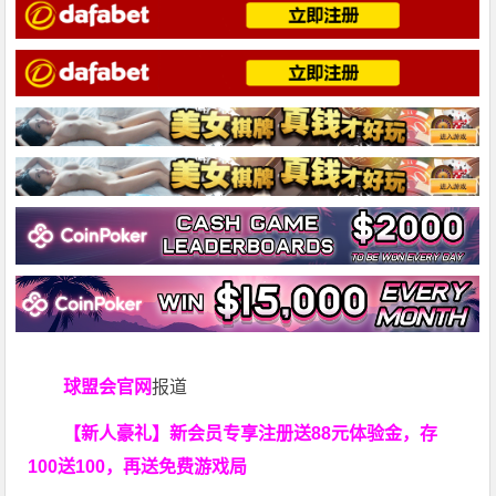
球盟会官网
报道
【新人豪礼】新会员专享注册送88元体验金，存
100送100，再送免费游戏局