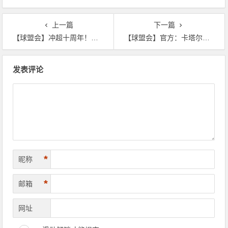
T1 Home Ground！
连续游龙 TR淘汰XG
上一篇
下一篇
【球盟会】冲超十周年！十年前的少年们，愿一路披荆斩棘，绽放光华！?
【球盟会】官方：卡塔尔将举办2024年U23亚洲杯，该赛事是巴黎奥运会预选赛
文
发表评论
章
导
航
*
昵称
*
邮箱
网址