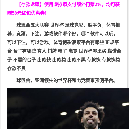
【存款返赠】使用虚拟币支付额外再赠2%，均可获
赠58元红包优惠券！
球盟会五大联赛 世界杯 足球竞彩，胜平负，体育推
荐，竞猜，下注，游戏软件哪个好，哪个软件可以玩，
可以下注，可以游戏，体育博彩菠菜平台有哪些 正规平
台 台子有哪些 真人 棋牌 电子 电竞 世界杯哪里买 靠谱台
子 不黑的台子 出款快 出款稳 出款不黑 存款快 存款快稳
存款不黑
球盟会，亚洲领先的世界杯和电竞赛事预测平台。