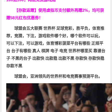
【存款返赠】使用虚拟币支付额外再赠2%，均可获
赠58元红包优惠券！
球盟会五大联赛 世界杯 足球竞彩，胜平负，体育推
荐，竞猜，下注，游戏软件哪个好，哪个软件可以玩，
可以下注，可以游戏，体育博彩菠菜平台有哪些 正规平
台 台子有哪些 真人 棋牌 电子 电竞 世界杯哪里买 靠谱台
子 不黑的台子 出款快 出款稳 出款不黑 存款快 存款快稳
存款不黑
球盟会，亚洲领先的世界杯和电竞赛事预测平台。