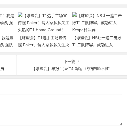
T：我是世
【球盟会】T1选手主场宣传
【球盟会】NS让一追二击败
面对强队
照 Faker：请大家多多关注火
T1二队阵容，成功进入
热的T1 Home Ground！
Kespa杯决赛
下一篇
来投
【球盟会】早报：拜仁4-0药厂终结四轮不胜！