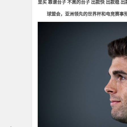
里买 靠谱台子 不黑的台子 出款快 出款稳 出
球盟会，亚洲领先的世界杯和电竞赛事