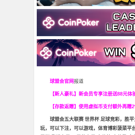
球盟会官网
报道
【新人豪礼】新会员专享注册送88元体验
【存款返赠】使用虚拟币支付额外再赠2
球盟会五大联赛 世界杯 足球竞彩，胜
玩，可以下注，可以游戏，体育博彩菠菜平台有