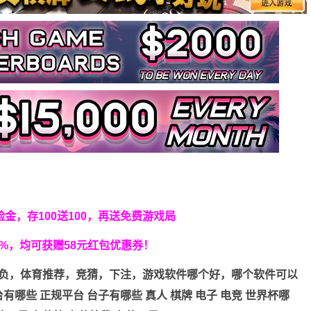
金，存100送100，再送免费游戏局
%，均可获赠58元红包优惠券！
平负，体育推荐，竞猜，下注，游戏软件哪个好，哪个软件可以
哪些 正规平台 台子有哪些 真人 棋牌 电子 电竞 世界杯哪