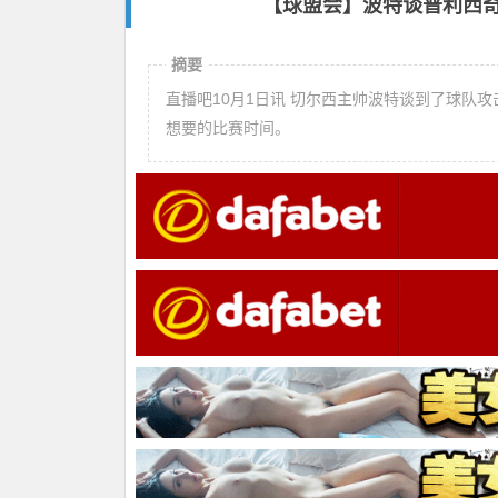
【球盟会】波特谈普利西
摘要
直播吧10月1日讯 切尔西主帅波特谈到了球队
想要的比赛时间。