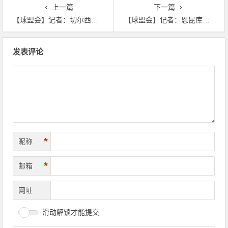
上一篇
下一篇
【球盟会】记者：切尔西曾为莱奥提供超1亿欧非正式报价，但遭到米兰拒绝
【球盟会】记者：恩昆库确实进行了一些检查，但那与一年后转会切尔西无关
文
发表评论
章
导
航
*
昵称
*
邮箱
网址
滑动解锁才能提交