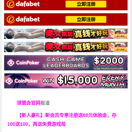
球盟会官网
报道
【新人豪礼】新会员专享注册送88元体验金，存
100送100，再送免费游戏局