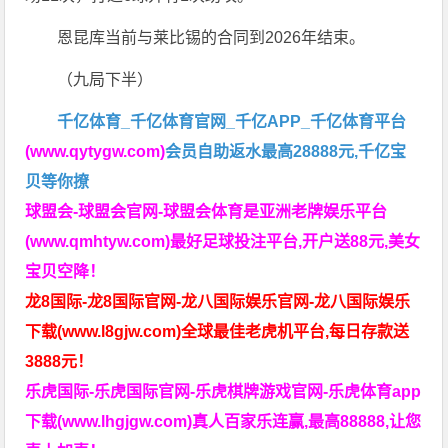
恩昆库当前与莱比锡的合同到2026年结束。
（九局下半）
千亿体育_千亿体育官网_千亿APP_千亿体育平台
(www.qytygw.com)
会员自助返水最高28888元,千亿宝
贝等你撩
球盟会-球盟会官网-球盟会体育是亚洲老牌娱乐平台
(www.qmhtyw.com)最好足球投注平台,开户送88元,美女
宝贝空降！
龙8国际-龙8国际官网-龙八国际娱乐官网-龙八国际娱乐
下载(www.l8gjw.com)全球最佳老虎机平台,每日存款送
3888元！
乐虎国际-乐虎国际官网-乐虎棋牌游戏官网-乐虎体育app
下载(www.lhgjgw.com)真人百家乐连赢,最高88888,让您