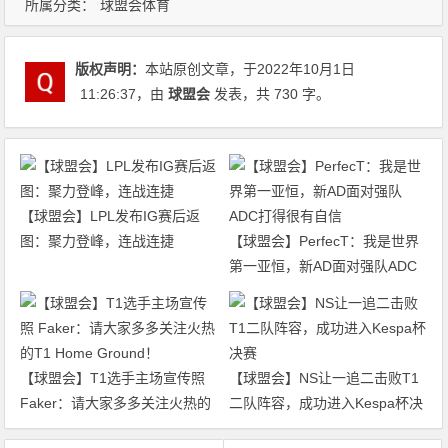
所属分类：
球盟会体育
版权声明：
本站原创文章，于2022年10月1日
11:26:37
，由
球盟会
发表，共 730 字。
【球盟会】LPL发布IG赛后返
图：聚力登峰，连战连捷
【球盟会】PerfecT：我是世界
第一亚恒，新AD面对强队ADC
打得很有自信
【球盟会】T1选手主场宣传照
【球盟会】NS让一追二击败T1
Faker：请大家多多关注火热的
二队阵容，成功进入Kespa杯决
T1 Home Ground！
赛