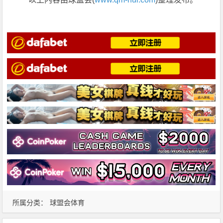
所属分类：
球盟会体育