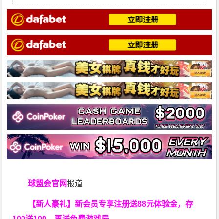
球盟会官网
报道
【新人豪礼】新会员专享注册送88元体验金，存
100送100，再送免费游戏局