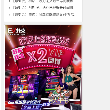
【球盟会】梅洛：效力尤文时布冯问我该如何投注巴丙联赛，其他人也会问我
【球盟会】阿斯报：纳乔已经很长时间思考未来，他正在考虑去美国踢球
【球盟会】詹俊：阿森纳既成熟又可怕 哈弗茨状态太好了 拜仁“瑟瑟发抖”