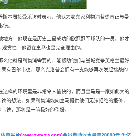
-詹姆斯本周接受采访时表示，他认为老东家利物浦若想真正与曼
韦德。
其他地方，他现在是历史上最成功的欧冠冠军球队的一员。他才
有观赏性，他留在皇马也是完全理由的。”
，那么他就是利物浦需要的、能帮助他们与曼城竞争英格兰最好
如果有巴尔韦德，那么克洛普会拥有一支能够再次发起挑战的
象在这样的环境里是非常令人愉快的，而且皇马是一家如此大的
韦德的想法，如果利物浦能向皇马提供他们无法拒绝的报价，
韦德，那将是一笔极好的引援。”
亿体育平台
(www.qytygw.com)
会员自助返水最高28888元,千亿