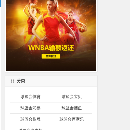
分类
球盟会体育
球盟会宝贝
球盟会彩票
球盟会捕鱼
球盟会棋牌
球盟会百家乐