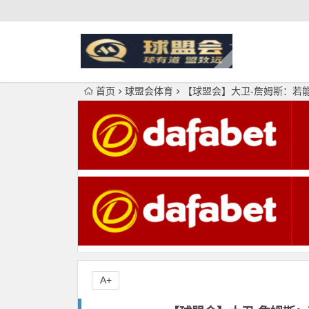
首页
球盟会体育
【球盟会】大卫-詹姆斯：若
A+