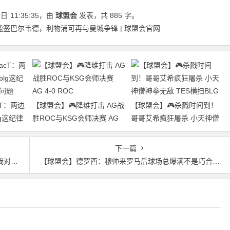
1日
11:35:35
，由
球盟会
发表，共 885 字。
能签巴尔韦德，利物浦可再与曼城争锋 | 球盟会官网
T：两边
【球盟会】🎮降维打击 AG战
【球盟会】🎮杀戮时间到！
g这纪律
胜ROC与KSG会师决赛 AG
哥哥艾希疯狂屠杀 小天神僧
题
4-0 ROC
神拳无敌 TES横扫BLG
下一篇
在意
【球盟会】德罗西：穆帅来罗马后球场总爆满不是巧合 孔蒂能激发所有人潜力