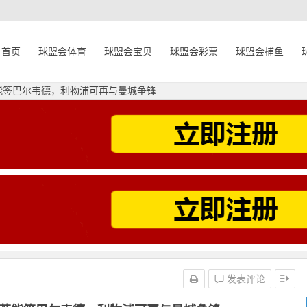
首页
球盟会体育
球盟会宝贝
球盟会彩票
球盟会捕鱼
能签巴尔韦德，利物浦可再与曼城争锋
发表评论