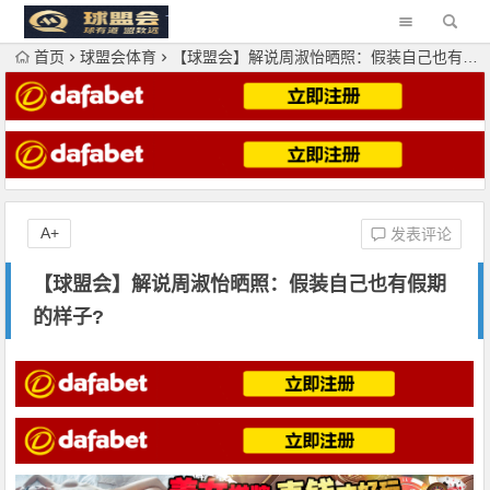
首页
球盟会体育
【球盟会】解说周淑怡晒照：假装自己也有假期的样子? ​​​
A+
发表评论
【球盟会】解说周淑怡晒照：假装自己也有假期
的样子? ​​​