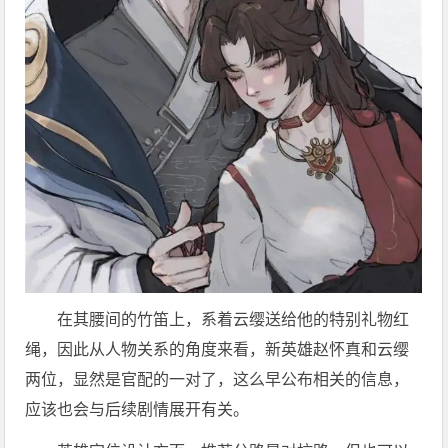
在其腰间的竹笛上，系着云缨送给他的特别礼物红
绳，因此从人物关系的角度来看，新英雄赵怀真和云缨
两位，显然是官配的一对了，这么早公布相关的信息，
应该也会与后续剧情展开有关。