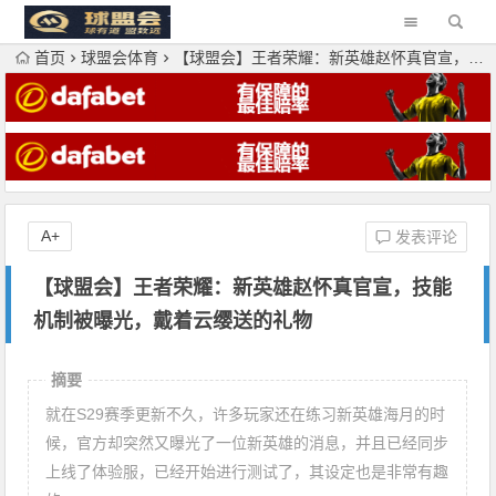
首页
球盟会体育
【球盟会】王者荣耀：新英雄赵怀真官宣，技能机制被曝光，戴着云缨送的礼物
A+
发表评论
【球盟会】王者荣耀：新英雄赵怀真官宣，技能
机制被曝光，戴着云缨送的礼物
摘要
就在S29赛季更新不久，许多玩家还在练习新英雄海月的时
候，官方却突然又曝光了一位新英雄的消息，并且已经同步
上线了体验服，已经开始进行测试了，其设定也是非常有趣