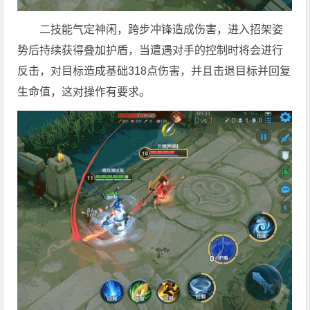
二技能气定神闲，跨步冲锋造成伤害，进入招架姿
势后持续获得叠加护盾，当遭遇对手的控制时将会进行
反击，对目标造成基础318点伤害，并且击退目标并回复
生命值，这对操作有要求。