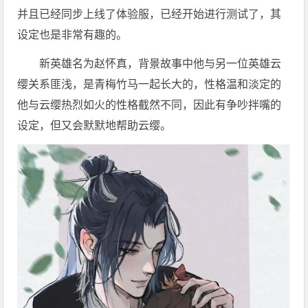
并且已经同步上线了体验服，已经开始进行测试了，其
设定也是非常有趣的。
新英雄名为赵怀真，背景故事中他与另一位英雄云
缨关系匪浅，是青梅竹马一起长大的，性格温和淡定的
他与云缨热烈如火的性格截然不同，因此有争吵拌嘴的
设定，但又会默默地帮助云缨。