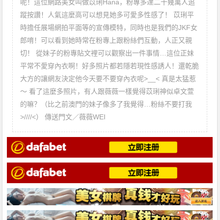
呢！這位網路美女叫做苡琍Hana，粉專多達二十幾萬人追
蹤按讚！人氣這麼高可以想見她多可愛多性感了！ 苡琍平
時擔任展場網拍平面等的宣傳模特，同時也是我們的JKF女
郎唷！可以看到她時常在粉專上跟粉絲們互動，人正又親
切！ 從妹子的粉專貼文裡可以觀察出一件事情…這位正妹
平常不愛穿內衣啊！好多照片都若隱若現性感誘人！還乾脆
大方的讓網友決定他今天要不要穿內衣呢>__< 真是太猛惹
～ 看了這麼多照片，有人跟薇薇一樣覺得苡琍神似卓文萱
的嘛？（比之前澳門的妹子像多了我覺得…粉絲不要打我
>////<） 傳送門文／薇薇WEI