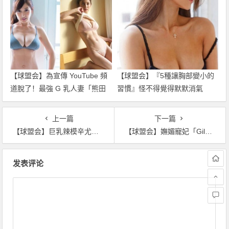
【球盟会】為宣傳 YouTube 頻
【球盟会】『5種讓胸部變小的
道脫了！最強 G 乳人妻「熊田
習慣』怪不得覺得默默消氣
曜子」解放豪乳…看不出竟 38
惹！？
歲了
上一篇
下一篇
【球盟会】巨乳辣模辛尤里「害羞磨蹭」讓台下粉絲受不了！
【球盟会】嫵媚寵妃「Gilana 邱默默」JVID寢宮縱慾過度 激情「肉體交纏」後解開最後一絲束縛
文
发表评论
章
导
航